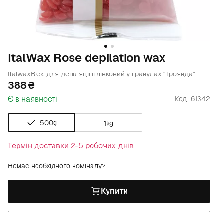
ItalWax Rose depilation wax
Italwax
Віск для депіляції плівковий у гранулах "Троянда"
388
Є в наявності
Код: 61342
500g
1kg
Термін доставки 2-5 робочих днів
Немає необхідного номіналу?
Купити