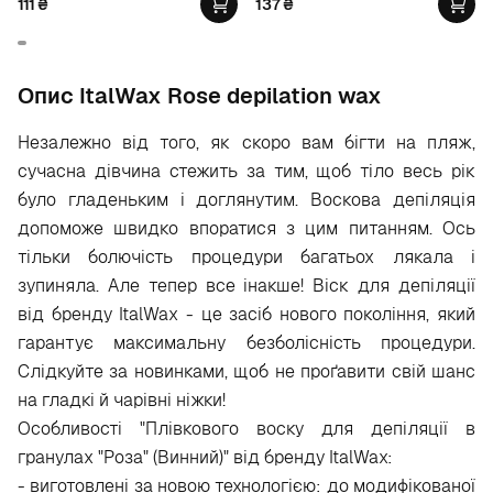
111
₴
137
₴
Опис ItalWax Rose depilation wax
Незалежно від того, як скоро вам бігти на пляж,
сучасна дівчина стежить за тим, щоб тіло весь рік
було гладеньким і доглянутим. Воскова депіляція
допоможе швидко впоратися з цим питанням. Ось
тільки болючість процедури багатьох лякала і
зупиняла. Але тепер все інакше! Віск для депіляції
від бренду ItalWax - це засіб нового покоління, який
гарантує максимальну безболісність процедури.
Слідкуйте за новинками, щоб не проґавити свій шанс
на гладкі й чарівні ніжки!
Особливості "Плівкового воску для депіляції в
гранулах "Роза" (Винний)" від бренду ItalWax:
- виготовлені за новою технологією: до модифікованої