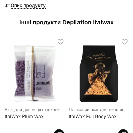
Опис продукту
Інші продукти Depilation Italwax
Віск для депіляції плівковий у гранулах "Слива"
Плівковий віск для депіляції Преміум-Класу, у гранулах
ItalWax Plum Wax
ItalWax Full Body Wax