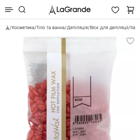
/
Косметика
/
Тіло та ванна
/
Депіляція
/
Віск для депіляції
/
Ital