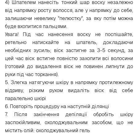
4) Шпателем нанесіть тонкий шар воску незалежно
від напрямку росту волосся, але у напрямку до себе,
залишаючи невелику "пелюстку", за яку потім можна
буде вхопитися пальцями.
Увага! Під час нанесення воску не поспішайте,
ретельно натискайте на шпатель, докладаючи
необхідних зусиль; віск застигне за 3-5 секунд, за
цей час віск встигне повністю захопити всі волосини
(готовий до видалення віск не повинен липнути до
руки під час торкання).
5. Злегка натягуючи шкіру в напрямку протилежному
відриву, різким рухом видаліть віск від себе
паралельно шкірі
6. Повторіть процедуру на наступній ділянці
7. Після закінчення депіляції обробіть шкіру
заспокійливим, охолоджувальним засобом, що не
містить олій: охолоджувальний гель