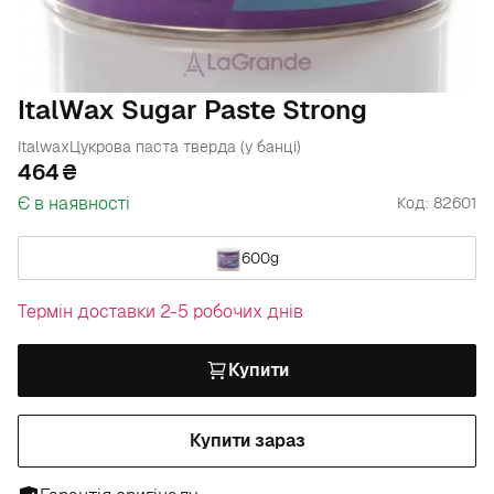
ItalWax Sugar Paste Strong
Italwax
Цукрова паста тверда (у банці)
464
Є в наявності
Код: 82601
600g
Термін доставки 2-5 робочих днів
Купити
Купити зараз