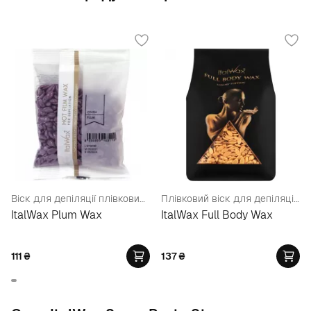
Віск для депіляції плівковий у гранулах "Слива"
Плівковий віск для депіляції Преміум-Класу, у гранулах
ItalWax Plum Wax
ItalWax Full Body Wax
111
₴
137
₴