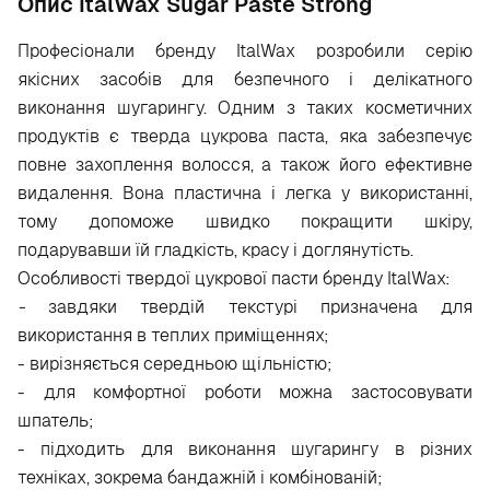
Опис ItalWax Sugar Paste Strong
Професіонали бренду ItalWax розробили серію
якісних засобів для безпечного і делікатного
виконання шугарингу. Одним з таких косметичних
продуктів є тверда цукрова паста, яка забезпечує
повне захоплення волосся, а також його ефективне
видалення. Вона пластична і легка у використанні,
тому допоможе швидко покращити шкіру,
подарувавши їй гладкість, красу і доглянутість.
Особливості твердої цукрової пасти бренду ItalWax:
-
завдяки твердій текстурі призначена для
використання в теплих приміщеннях;
- вирізняється середньою щільністю;
- для комфортної роботи можна застосовувати
шпатель;
- підходить для виконання шугарингу в різних
техніках, зокрема бандажній і комбінованій;