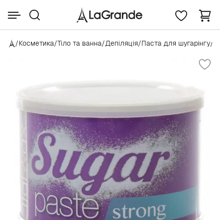
/
Косметика
/
Тіло та ванна
/
Депіляція
/
Паста для шугарінгу
/
I