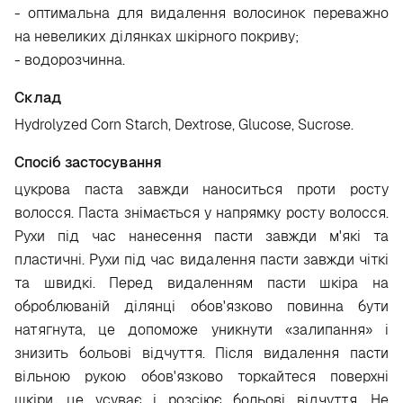
- оптимальна для видалення волосинок переважно
на невеликих ділянках шкірного покриву;
- водорозчинна.
Склад
Hydrolyzed Corn Starch, Dextrose, Glucose, Sucrose.
Спосіб застосування
цукрова паста завжди наноситься проти росту
волосся. Паста знімається у напрямку росту волосся.
Рухи під час нанесення пасти завжди м'які та
пластичні. Рухи під час видалення пасти завжди чіткі
та швидкі. Перед видаленням пасти шкіра на
оброблюваній ділянці обов'язково повинна бути
натягнута, це допоможе уникнути «залипання» і
знизить больові відчуття. Після видалення пасти
вільною рукою обов'язково торкайтеся поверхні
шкіри, це усуває і розсіює больові відчуття. Не