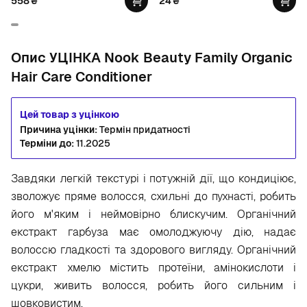
558
₴
24
₴
Conditioner
Опис УЦІНКА Nook Beauty Family Organic
Hair Care Conditioner
Цей товар з уцінкою
Причина уцінки:
Термін придатності
Терміни до:
11.2025
Завдяки легкій текстурі і потужній дії, що кондиціює,
зволожує пряме волосся, схильні до пухнасті, робить
його м'яким і неймовірно блискучим. Органічний
екстракт гарбуза має омолоджуючу дію, надає
волоссю гладкості та здорового вигляду. Органічний
екстракт хмелю містить протеїни, амінокислоти і
цукри, живить волосся, робить його сильним і
шовковистим.