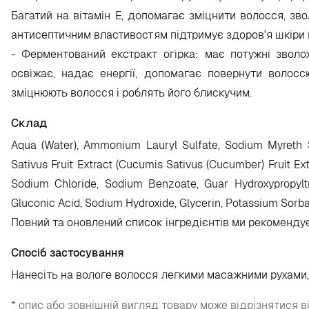
Багатий на вітамін Е, допомагає зміцнити волосся, з
антисептичним властивостям підтримує здоров'я шкіри 
- Ферментований екстракт огірка: має потужні зволожу
освіжає, надає енергії, допомагає повернути волоссю
зміцнюють волосся і роблять його блискучим.
Склад
Aqua (Water), Ammonium Lauryl Sulfate, Sodium Myreth S
Sativus Fruit Extract (Cucumis Sativus (Cucumber) Fruit Extra
Sodium Chloride, Sodium Benzoate, Guar Hydroxypropyltrim
Gluconic Acid, Sodium Hydroxide, Glycerin, Potassium Sorba
Повний та оновлений список інгредієнтів ми рекоменду
Спосіб застосування
Нанесіть на вологе волосся легкими масажними рухами, 
* опис або зовнішній вигляд товару може відрізнятися в