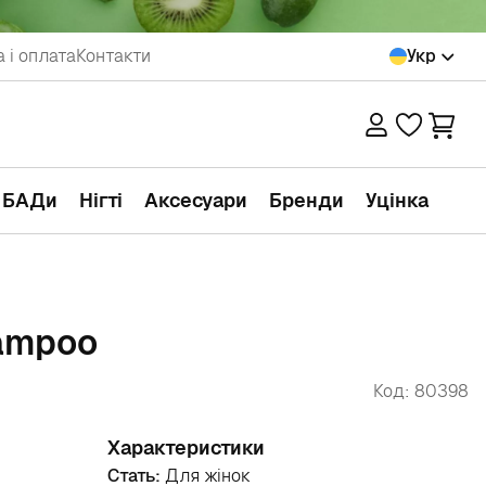
 і оплата
Контакти
Укр
а БАДи
Нігті
Аксесуари
Бренди
Уцінка
hampoo
Код: 80398
Характеристики
Стать:
Для жінок