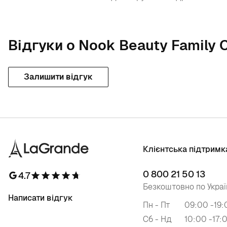
Відгуки о Nook Beauty Family 
Залишити відгук
Клієнтська підтримк
0 800 21 50 13
4.7
Безкоштовно по Украї
Написати відгук
Пн - Пт
09:00 -19:
Сб - Нд
10:00 -17: