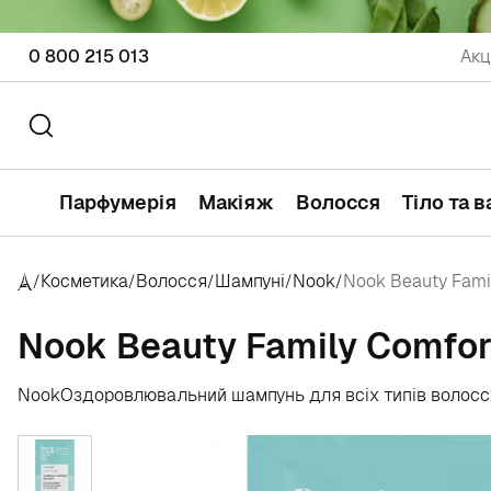
0 800 215 013
Акц
Парфумерія
Макіяж
Волосся
Тіло та 
Косметика
Волосся
Шампуні
Nook
Nook Beauty Famil
/
/
/
/
/
Nook Beauty Family Comfor
Nook
Оздоровлювальний шампунь для всіх типів волосся