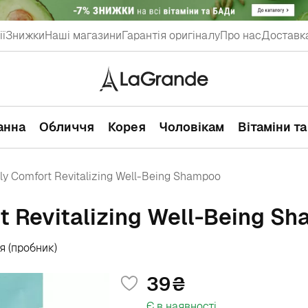
ії
Знижки
Наші магазини
Гарантія оригіналу
Про нас
Доставка
ванна
Обличчя
Корея
Чоловікам
Вітаміни т
y Comfort Revitalizing Well-Being Shampoo
t Revitalizing Well-Being S
 (пробник)
39
Є в наявності