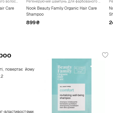
Маска для сухого та пошкодженого волосся (пробник)
Регенеруючий шампунь для фарбованого та пошкодженого волосся
air Care
Nook Beauty Family Organic Hair Care
No
Shampoo
S
899
₴
2
mpoo
і, повертає йому
.2
нг-властивостями.