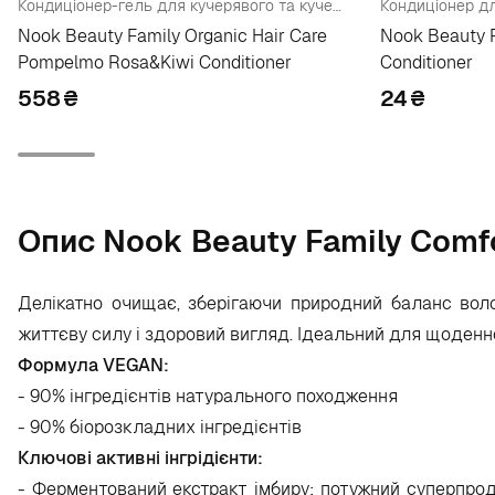
Кондиціонер-гель для кучерявого та кучерявого волосся
Nook Beauty Family Organic Hair Care
Nook Beauty F
Pompelmo Rosa&Kiwi Conditioner
Conditioner
558
₴
24
₴
Опис Nook Beauty Family Comfo
Делікатно очищає, зберігаючи природний баланс воло
життєву силу і здоровий вигляд. Ідеальний для щоденного
Формула VEGAN:
- 90% інгредієнтів натурального походження
- 90% біорозкладних інгредієнтів
Ключові активні інгрідієнти:
- Ферментований екстракт імбиру: потужний суперпрод