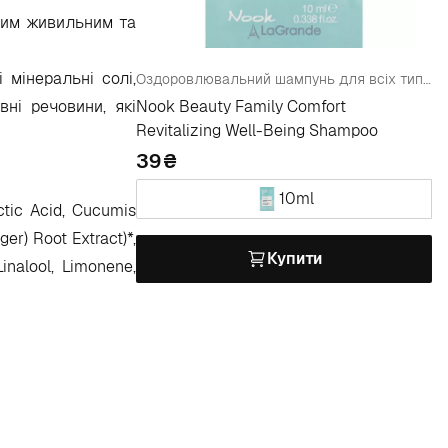
дним живильним та
 мінеральні солі,
Оздоровлювальний шампунь для всіх типів волосся (пробник)
вні речовини, які
Nook Beauty Family Comfort
Revitalizing Well-Being Shampoo
39
10ml
tic Acid, Cucumis
ger) Root Extract)*,
Купити
inalool, Limonene,