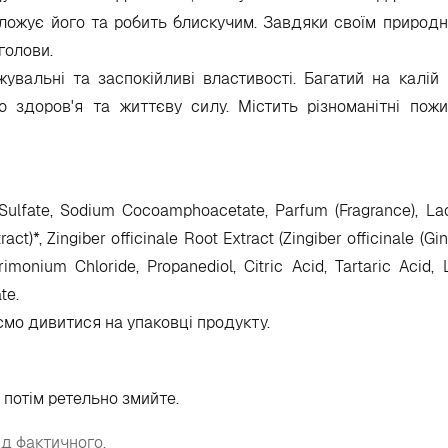
воложує його та робить блискучим. Завдяки своїм приро
голови.
вальні та заспокійливі властивості. Багатий на калій і
 здоров'я та життєву силу. Містить різноманітні пожи
ulfate, Sodium Cocoamphoacetate, Parfum (Fragrance), Lac
ct)*, Zingiber officinale Root Extract (Zingiber officinale (Gin
onium Chloride, Propanediol, Citric Acid, Tartaric Acid, L
te.
ємо дивитися на упаковці продукту.
потім ретельно змийте.
ід фактичного.