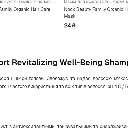
Кондиціонер для сухого, тьмяного волосся (пробник)
amily Organic Hair Care
Nook Beauty Family Organic H
Mask
24
₴
rt Revitalizing Well-Being Sha
сся і шкіри голови. Зволожує та надає волоссю м'якост
 і частого використання та всіх типів волосся. pH 4.8 / 5
укт з антиоксидантними, тонізувальними та енерджайзи