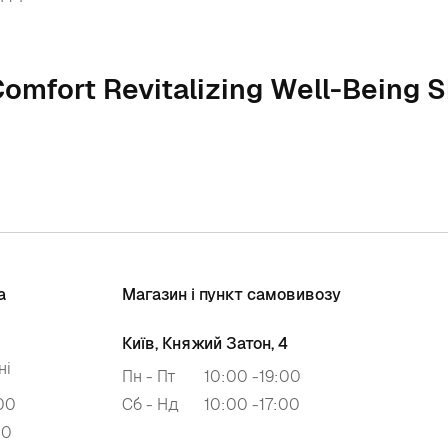
Comfort Revitalizing Well-Being
а
Магазин і пункт самовивозу
Київ, Княжий Затон, 4
ні
Пн - Пт
10:00 -19:00
00
Сб - Нд
10:00 -17:00
00