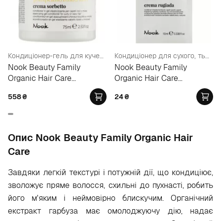
Кондиціонер-гель для кучерявого та кучерявого волосся
Кондиціонер для сухого, тьмяного волосся (пробник)
Nook Beauty Family
Nook Beauty Family
Organic Hair Care
Organic Hair Care
Pompelmo Rosa&Kiwi
Conditioner
558
₴
24
₴
Conditioner
Опис Nook Beauty Family Organic Hair
Care
Завдяки легкій текстурі і потужній дії, що кондиціює,
зволожує пряме волосся, схильні до пухнасті, робить
його м'яким і неймовірно блискучим. Органічний
екстракт гарбуза має омолоджуючу дію, надає