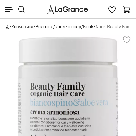
/
Косметика
/
Волосся
/
Кондиціонер
/
Nook
/
Nook Beauty Family 