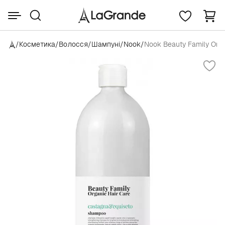
/
Косметика
/
Волосся
/
Шампуні
/
Nook
/
Nook Beauty Family Org