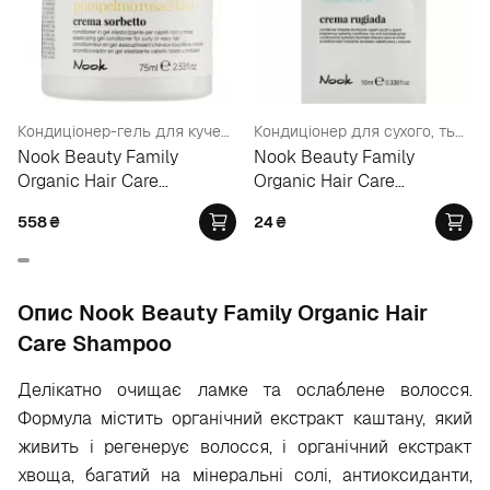
Кондиціонер-гель для кучерявого та кучерявого волосся
Кондиціонер для сухого, тьмяного волосся (пробник)
Nook Beauty Family
Nook Beauty Family
Organic Hair Care
Organic Hair Care
Pompelmo Rosa&Kiwi
Conditioner
558
₴
24
₴
Conditioner
Опис Nook Beauty Family Organic Hair
Care Shampoo
Делікатно очищає ламке та ослаблене волосся.
Формула містить органічний екстракт каштану, який
живить і регенерує волосся, і органічний екстракт
хвоща, багатий на мінеральні солі, антиоксиданти,