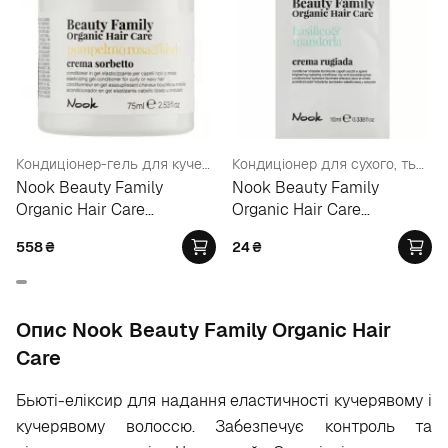
Кондиціонер-гель для кучерявого та кучерявого волосся
Кондиціонер для сухого, тьмяного волосся (пробник)
Nook Beauty Family
Nook Beauty Family
Organic Hair Care
Organic Hair Care
Pompelmo Rosa&Kiwi
Conditioner
558
₴
24
₴
Conditioner
Опис Nook Beauty Family Organic Hair
Care
Бьюті-еліксир для надання еластичності кучерявому і
кучерявому волоссю. Забезпечує контроль та