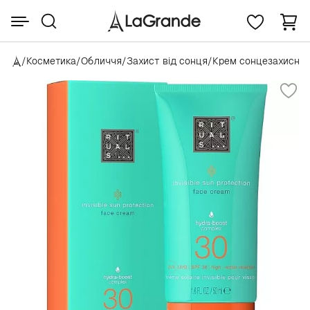
/
Косметика
/
Обличчя
/
Захист від сонця
/
Крем сонцезахисни