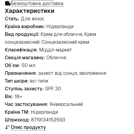
Безкоштовна доставка
Характеристики
Стать:
Для жінок
Країна виробник:
Нідерланди
Вид продукції:
Крем для обличчя, Крем
сонцезахисний, Сонцезахисний крем
Класифікація:
Міддл-маркет
Секція магазину:
Обличчя
Об`єм:
50 мл
Призначення:
захист від сонця, зволоження
Тип шкіри:
всі типи
Ступінь захисту:
SPF 30
Вік:
18+
Час застосування:
Універсальний
Країна ТМ:
Нідерланди
Штрихкод:
8719134152593
Опис продукту