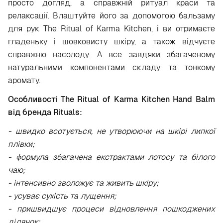
просто догляд, а справжній ритуал краси та
релаксації. Влаштуйте його за допомогою бальзаму
для рук The Ritual of Karma Kitchen, і ви отримаєте
гладеньку і шовковисту шкіру, а також відчуєте
справжню насолоду. А все завдяки збагаченому
натуральними компонентами складу та тонкому
аромату.
Особливості The Ritual of Karma Kitchen Hand Balm
від бренда Rituals:
- швидко всотується, не утворюючи на шкірі липкої
плівки;
- формула збагачена екстрактами лотосу та білого
чаю;
- інтенсивно зволожує та живить шкіру;
- усуває сухість та лущення;
- пришвидшує процеси відновлення пошкоджених
ділянок;