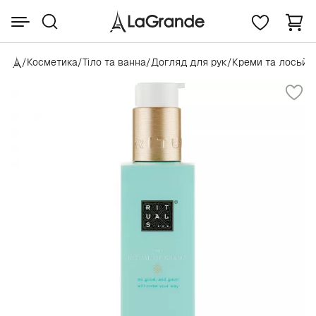
/
Косметика
/
Тіло та ванна
/
Догляд для рук
/
Креми та лосьйо