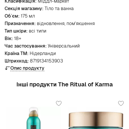
Класифікація:
Міддл-маркет
Секція магазину:
Тіло та ванна
Об`єм:
175 мл
Призначення:
відновлення, пом'якшення
Тип шкіри:
всі типи
Вік:
18+
Час застосування:
Універсальний
Країна ТМ:
Нідерланди
Штрихкод:
8719134153903
Опис продукту
Інші продукти The Ritual of Karma