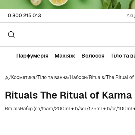
0 800 215 013
Акц
Парфумерія
Макіяж
Волосся
Тіло та 
Косметика
Тіло та ванна
Набори
Rituals
The Ritual o
/
/
/
/
/
Rituals The Ritual of Karma
Rituals
Набір (sh/foam/200ml + b/scr/125ml + b/cr/100ml 