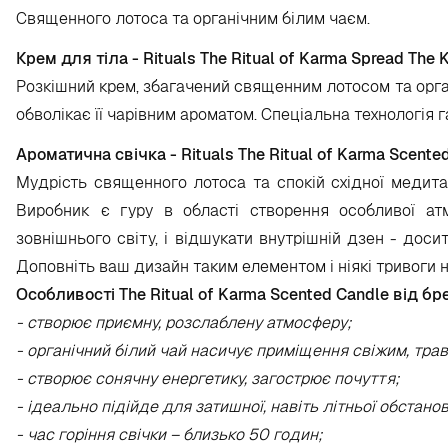
Священного лотоса та органічним білим чаєм.
Крем для тіла - Rituals The Ritual of Karma Spread The
Розкішний крем, збагачений священним лотосом та органі
обволікає її чарівним ароматом. Спеціальна технологія 
Ароматична свічка - Rituals The Ritual of Karma Scente
Мудрість священного лотоса та спокій східної медитац
Виробник є гуру в області створення особливої ​​
зовнішнього світу, і відшукати внутрішній дзен - доси
Доповніть ваш дизайн таким елементом і ніякі тривоги н
Особливості The Ritual of Karma Scented Candle від бре
- створює приємну, розслаблену атмосферу;
- органічний білий чай насичує приміщення свіжим, трав
- створює сонячну енергетику, загострює почуття;
- ідеально підійде для затишної, навіть літньої обстанов
- час горіння свічки – близько 50 годин;