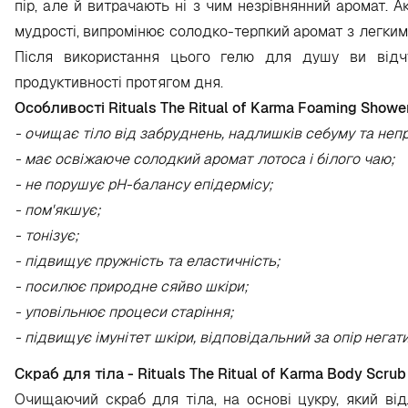
пір, але й витрачають ні з чим незрівнянний аромат. 
мудрості, випромінює солодко-терпкий аромат з легкими 
Після використання цього гелю для душу ви відч
продуктивності протягом дня.
Особливості Rituals The Ritual of Karma Foaming Shower
- очищає тіло від забруднень, надлишків себуму та неп
- має освіжаюче солодкий аромат лотоса і білого чаю;
- не порушує рН-балансу епідермісу;
- пом'якшує;
- тонізує;
- підвищує пружність та еластичність;
- посилює природне сяйво шкіри;
- уповільнює процеси старіння;
- підвищує імунітет шкіри, відповідальний за опір не
Скраб для тіла -
Rituals The Ritual of Karma Body Scrub
Очищаючий скраб для тіла, на основі цукру, який в