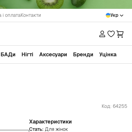
 і оплата
Контакти
Укр
а БАДи
Нігті
Аксесуари
Бренди
Уцінка
Код: 64255
Характеристики
Стать:
Для жінок