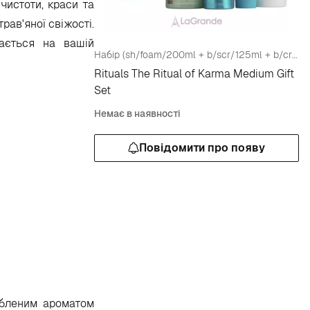
чистоти, краси та
ав'яної свіжості.
ається на вашій
Набір (sh/foam/200ml + b/scr/125ml + b/cr/100ml + candle/140g)
Rituals The Ritual of Karma Medium Gift
Set
Немає в наявності
Повідомити про появу
юбленим ароматом