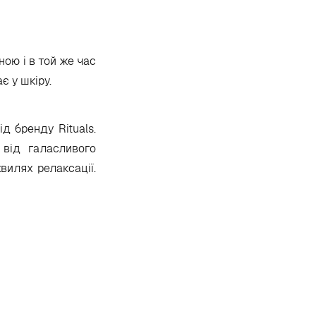
ною і в той же час
є у шкіру.
д бренду Rituals.
 від галасливого
вилях релаксації.