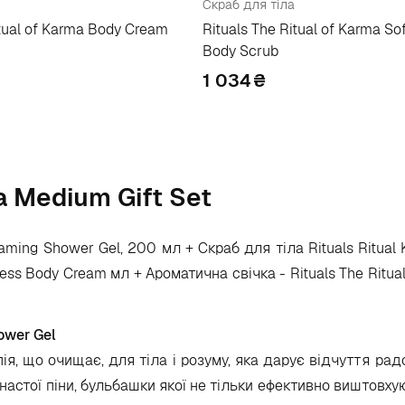
Скраб для тіла
itual of Karma Body Cream
Rituals The Ritual of Karma So
Body Scrub
1 034
₴
a Medium Gift Set
aming Shower Gel, 200 мл + Скраб для тіла Rituals Ritual
ness Body Cream мл + Ароматична свічка - Rituals The Ritua
ower Gel
ія, що очищає, для тіла і розуму, яка дарує відчуття рад
хнастої піни, бульбашки якої не тільки ефективно виштовх