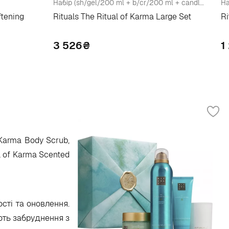
Набір (sh/gel/200 ml + b/cr/200 ml + candle/140 g + diffuser/70 ml)
ftening
Rituals The Ritual of Karma Large Set
Ri
3 526
₴
1
 Karma Body Scrub,
l of Karma Scented
ості та оновлення.
ують забруднення з