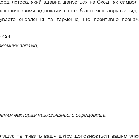
Акорд лотоса, який здавна шанується на Сході як символ 
коричневими відтінками, а нота білого чаю дарує заряд тр
уваєте оновлення та гармонію, що позитивно познач
 Gel:
риємних запахів;
гативним факторам навколишнього середовища.
ідлущує та живить вашу шкіру, доповнюється вашим ул