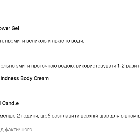
ower Gel
н, промити великою кількістю води.
тельно змити проточною водою, використовувати 1-2 рази 
 Kindness Body Cream
d Candle
йменше 2 години, щоб розплавити верхній шар для рівномір
ід фактичного.