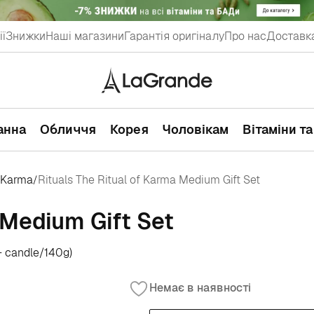
ії
Знижки
Наші магазини
Гарантія оригіналу
Про нас
Доставка
ванна
Обличчя
Корея
Чоловікам
Вітаміни т
f Karma
Rituals The Ritual of Karma Medium Gift Set
/
 Medium Gift Set
+ candle/140g)
Немає в наявності