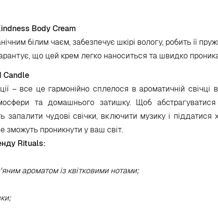
 Kindness Body Cream
чним білим чаєм, забезпечує шкірі вологу, робить її пруж
гарантує, що цей крем легко наноситься та швидко проника
d Candle
ії – все це гармонійно сплелося в ароматичній свічці ві
атмосфери та домашнього затишку. Щоб абстрагуватися
ть запалити чудові свічки, включити музику і піддатися х
е зможуть проникнути у ваш світ.
нду Rituals:
'яним ароматом із квітковими нотами;
ки;