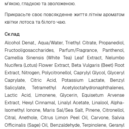
м'якою, гладкою та зволоженою.
Прикрасьте своє повсякденне життя літнім ароматом
квітки лотоса та білого чаю.
Склад
Alcohol Denat., Aqua/Water, Triethyl Citrate, Propanediol,
Fructooligosaccharides, Parfum/Fragrance, Panthenol,
Camellia Sinensis (White Tea) Leaf Extract, Nelumbo
Nucifera (Lotus) Flower Extract, Beta Vulgaris (Beet) Root
Extract, Nitrogen, Polycitronellol, Caprylyl Glycol, Glyceryl
Caprylate, Citric Acid, Potassium Lactate, Benzyl
Salicylate, Tetramethyl Acetyloctahydronaphthalenes,
Lactic Acid, Limonene, Glycerin, Equisetum Arvense
Extract, Hexyl Cinnamal, Linalyl Acetate, Linalool, Alpha-
Isomethyl Ionone, Maris Sal/Sea Salt, Pinene, Citronellol,
Citral, Anethole, Citrus Limon Peel Oil, Carvone, Salvia
Officinalis (Sage) Oil, Benzaldehyde, Terpinolene, Geranyl