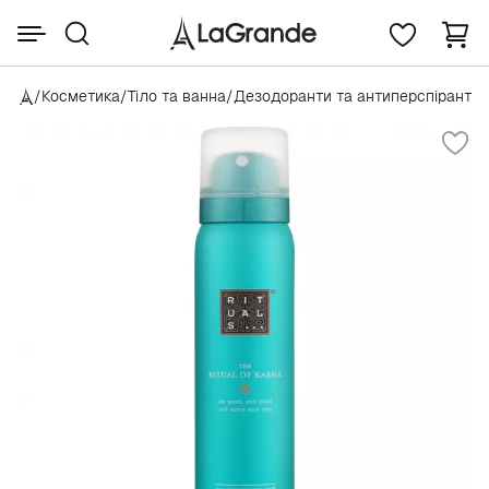
/
Косметика
/
Тіло та ванна
/
Дезодоранти та антиперспіранти
/