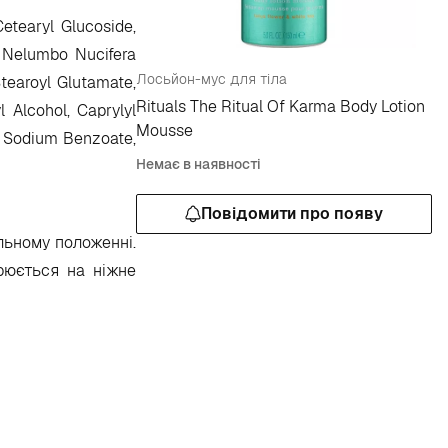
etearyl Glucoside,
, Nelumbo Nucifera
Лосьйон-мус для тіла
Stearoyl Glutamate,
Rituals The Ritual Of Karma Body Lotion
 Alcohol, Caprylyl
Mousse
l, Sodium Benzoate,
Немає в наявності
Повідомити про появу
льному положенні.
рюється на ніжне