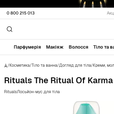
0 800 215 013
Акц
Парфумерія
Макіяж
Волосся
Тіло та 
Косметика
Тіло та ванна
Догляд для тіла
Креми, мо
/
/
/
/
Rituals The Ritual Of Karm
Rituals
Лосьйон-мус для тіла