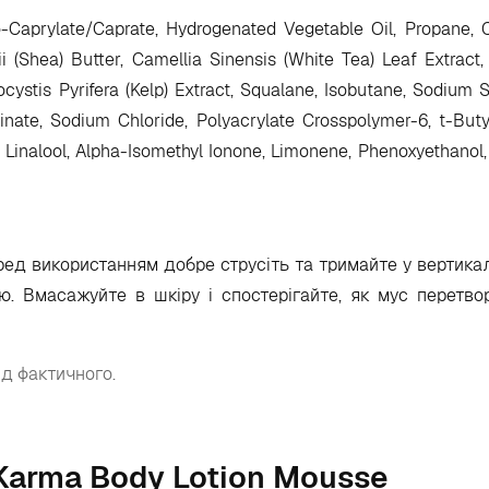
-Caprylate/Caprate, Hydrogenated Vegetable Oil, Propane, C
 (Shea) Butter, Camellia Sinensis (White Tea) Leaf Extract
cystis Pyrifera (Kelp) Extract, Squalane, Isobutane, Sodium 
inate, Sodium Chloride, Polyacrylate Crosspolymer-6, t-Butyl
mal, Linalool, Alpha-Isomethyl Ionone, Limonene, Phenoxyethano
еред використанням добре струсіть та тримайте у вертика
ю. Вмасажуйте в шкіру і спостерігайте, як мус перетво
ід фактичного.
f Karma Body Lotion Mousse