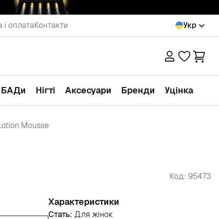
 і оплата
Контакти
Укр
а БАДи
Нігті
Аксесуари
Бренди
Уцінка
 Lotion Mousse
Код: 95473
Характеристики
Стать:
Для жінок