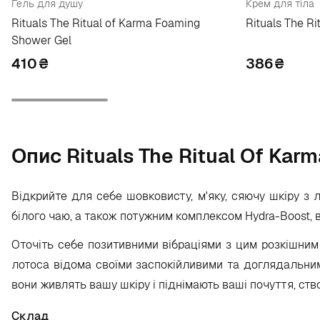
Гель для душу
Крем для тіла
Rituals The Ritual of Karma Foaming
Rituals The R
Shower Gel
410
₴
386
₴
Опис Rituals The Ritual Of Kar
Відкрийте для себе шовковисту, м'яку, сяючу шкіру з
білого чаю, а також потужним комплексом Hydra-Boost,
Оточіть себе позитивними вібраціями з цим розкішним 
лотоса відома своїми заспокійливими та доглядальним
вони живлять вашу шкіру і піднімають ваші почуття, ств
Склад