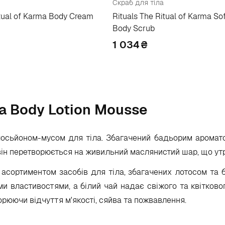
Скраб для тіла
itual of Karma Body Cream
Rituals The Ritual of Karma So
Body Scrub
1 034
₴
ma Body Lotion Mousse
 лосьйоном-мусом для тіла. Збагачений бадьорим аромато
 він перетворюється на живильний маслянистий шар, що ут
асортиментом засобів для тіла, збагачених лотосом та б
и властивостями, а білий чай надає свіжого та квітково
орюючи відчуття м'якості, сяйва та пожвавлення.