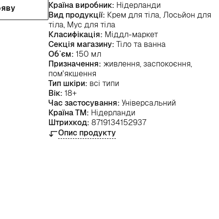
Країна виробник:
Нідерланди
ояву
Вид продукції:
Крем для тіла, Лосьйон для
тіла, Мус для тіла
Класифікація:
Міддл-маркет
Секція магазину:
Тіло та ванна
Об`єм:
150 мл
Призначення:
живлення, заспокоєння,
пом'якшення
Тип шкіри:
всі типи
Вік:
18+
Час застосування:
Універсальний
Країна ТМ:
Нідерланди
Штрихкод:
8719134152937
Опис продукту