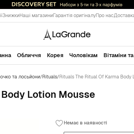
ії
Знижки
Наші магазини
Гарантія оригіналу
Про нас
Доставка
ванна
Обличчя
Корея
Чоловікам
Вітаміни т
лочко та лосьйони
Rituals
Rituals The Ritual Of Karma Body
/
/
a Body Lotion Mousse
Немає в наявності