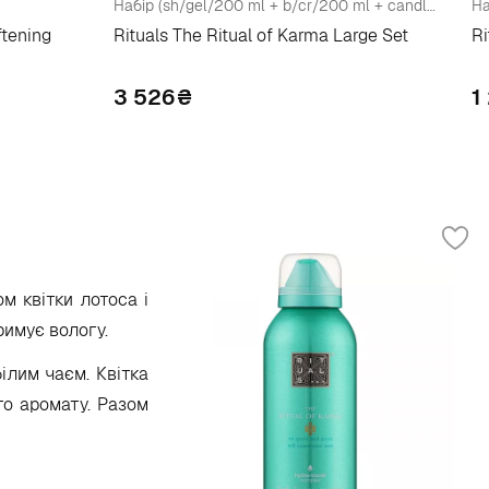
Набір (sh/gel/200 ml + b/cr/200 ml + candle/140 g + diffuser/70 ml)
ftening
Rituals The Ritual of Karma Large Set
Ri
3 526
₴
1
м квітки лотоса і
римує вологу.
ілим чаєм. Квітка
го аромату. Разом