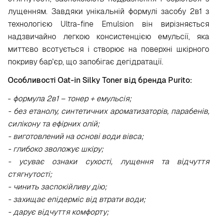
лущенням. Завдяки унікальній формулі засобу 2в1 з
технологією Ultra-fine Emulsion він вирізняється
надзвичайно легкою консистенцією емульсії, яка
миттєво всотується і створює на поверхні шкірного
покриву бар'єр, що запобігає дегідратації.
Особливості Oat-in Silky Toner від бренда Puritо:
-
формула 2в1 – тонер + емульсія;
- без етанолу, синтетичних ароматизаторів, парабенів,
силікону та ефірних олій;
- виготовлений на основі води вівса;
- глибоко зволожує шкіру;
- усуває ознаки сухості, лущення та відчуття
стягнутості;
- чинить заспокійливу дію;
- захищає епідерміс від втрати води;
- дарує відчуття комфорту;