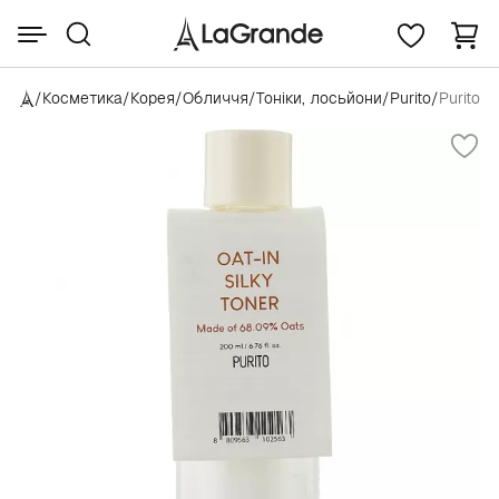
/
Косметика
/
Корея
/
Обличчя
/
Тоніки, лосьйони
/
Purito
/
Purito O