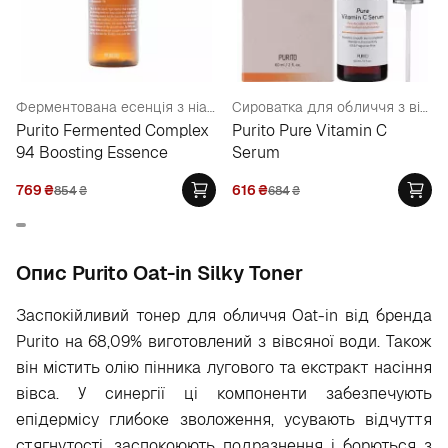
Ферментована есенція з ніацинамідом 3%
Сироватка для обличчя з вітаміном С
Purito Fermented Complex
Purito Pure Vitamin C
94 Boosting Essence
Serum
769
₴
616
₴
854
₴
684
₴
Опис Purito Oat-in Silky Toner
Заспокійливий тонер для обличчя Oat-in від бренда
Puritо на 68,09% виготовлений з вівсяної води. Також
він містить олію пінника лугового та екстракт насіння
вівса. У синергії ці компоненти забезпечують
епідермісу глибоке зволоження, усувають відчуття
стягнутості, заспокоюють подразнення і борються з