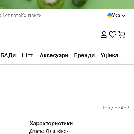
 і оплата
Контакти
Укр
а БАДи
Нігті
Аксесуари
Бренди
Уцінка
Код: 55462
Характеристики
Стать:
Для жінок