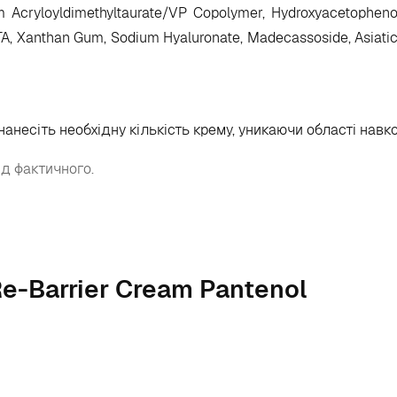
m Acryloyldimethyltaurate/​VP Copolymer, Hydroxyacetophen
TA, Xanthan Gum, Sodium Hyaluronate, Madecassoside, Asiatico
анесіть необхідну кількість крему, уникаючи області навко
ід фактичного.
Re-Barrier Cream Pantenol