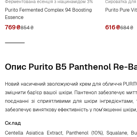
Ферментована есенція з ніацинамідом 3%
Сироватка для 
Purito Fermented Complex 94 Boosting
Purito Pure V
Essence
769
₴
616
₴
854
₴
684
₴
Опис Purito B5 Panthenol Re-Ba
Новий насичений зволожуючий крем для обличчя PURITO 
зміцнити бар'єр вашої шкіри. Пантенол забезпечує митт
поєднанні зі сприятливими для шкіри інгредієнтами, 
забезпечує виняткову ефективність у пом'якшенні шкіри,
Склад
Centella Asiatica Extract, Panthenol (10%), Squalane, Bu