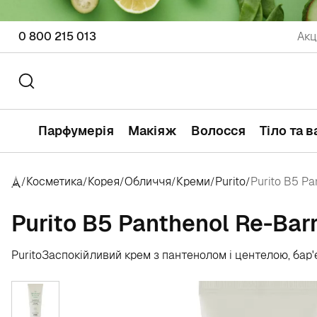
0 800 215 013
Акц
Парфумерія
Макіяж
Волосся
Тіло та 
Косметика
Корея
Обличчя
Креми
Purito
Purito B5 Pa
/
/
/
/
/
/
Purito B5 Panthenol Re-Bar
Purito
Заспокійливий крем з пантенолом і центелою, бар'