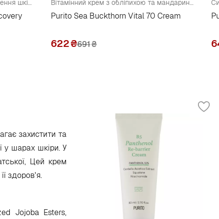
Заспокійливий крем для відновлення шкіри обличчя з центелою
Вітамінний крем з обліпихою та мандаринами
ecovery
Purito Sea Buckthorn Vital 70 Cream
Pu
622
₴
6
691
₴
агає захистити та
 у шарах шкіри. У
атської, Цей крем
ї здоров'я.
zed Jojoba Esters,