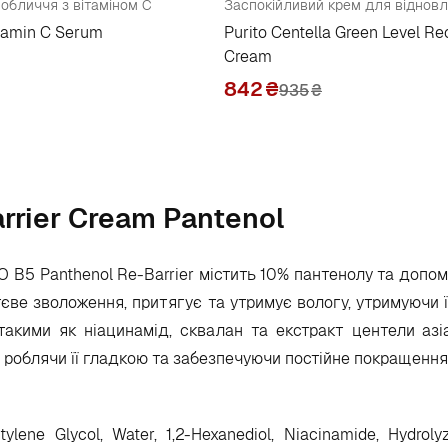
обличчя з вітаміном С
itamin C Serum
Purito Centella Green Level R
Cream
842
₴
935
₴
rrier Cream Pantenol
B5 Panthenol Re-Barrier містить 10% пантенолу та допом
єве зволоження, притягує та утримує вологу, утримуючи її
такими як ніацинамід, сквалан та екстракт центели азі
 роблячи її гладкою та забезпечуючи постійне покращення ї
tylene Glycol, Water, 1,2-Hexanediol, Niacinamide, Hydroly