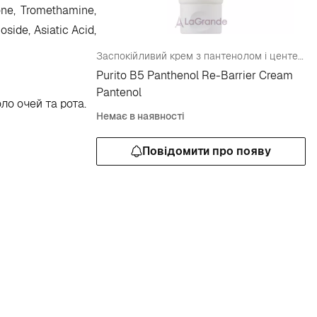
one, Tromethamine,
side, Asiatic Acid,
Заспокійливий крем з пантенолом і центелою, бар'єр шкіри, що відновлює
Purito B5 Panthenol Re-Barrier Cream
Pantenol
ло очей та рота.
Немає в наявності
Повідомити про появу