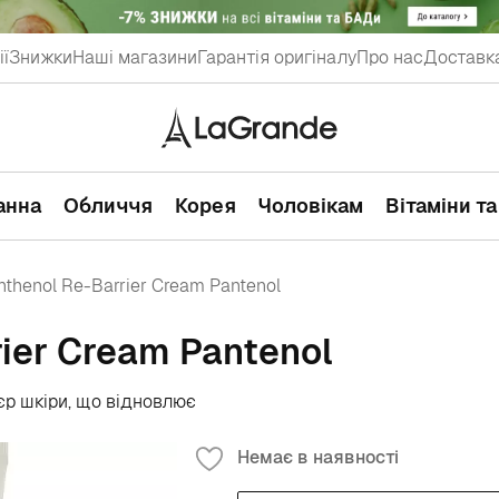
ії
Знижки
Наші магазини
Гарантія оригіналу
Про нас
Доставка
ванна
Обличчя
Корея
Чоловікам
Вітаміни т
nthenol Re-Barrier Cream Pantenol
rier Cream Pantenol
єр шкіри, що відновлює
Немає в наявності