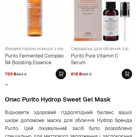
Ферментована есенція з ніацинамідом 3%
Сироватка для обличчя з вітаміном С
Purito Fermented Complex
Purito Pure Vitamin C
94 Boosting Essence
Serum
769
₴
616
₴
854
₴
684
₴
Опис Purito Hydrop Sweet Gel Mask
Відновити здоровий гідроліпідний баланс вашої
шкіри допоможе маска для обличчя Hydrop бренда
Purito. Цей лікувальний засіб було розроблено
спеціально для миттєвого зволоження і заспокоєння