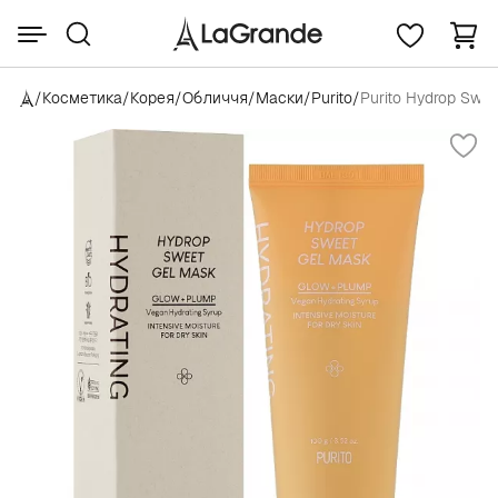
/
Косметика
/
Корея
/
Обличчя
/
Маски
/
Purito
/
Purito Hydrop Swe