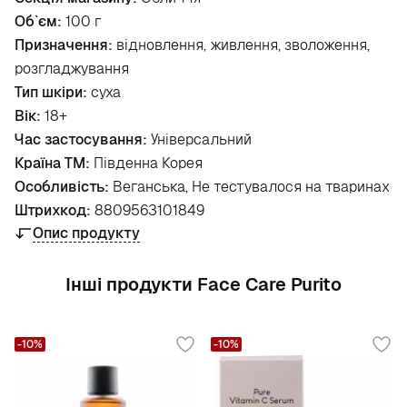
Об`єм:
100 г
Призначення:
відновлення, живлення, зволоження,
розгладжування
Тип шкіри:
суха
Вік:
18+
Час застосування:
Універсальний
Країна ТМ:
Південна Корея
Особливість:
Веганська, Не тестувалося на тваринах
Штрихкод:
8809563101849
Опис продукту
Інші продукти Face Care Purito
-10%
-10%