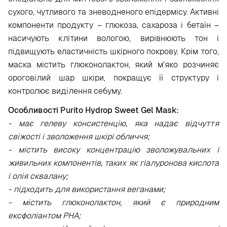
сухого, чутливого та зневодненого епідермісу. Активні
компоненти продукту – глюкоза, сахароза і бетаїн –
насичують клітини вологою, вирівнюють тон і
підвищують еластичність шкірного покрову. Крім того,
маска містить глюконолактон, який м'яко розчиняє
ороговілий шар шкіри, покращує її структуру і
контролює виділення себуму.
Особливості Purito Hydrop Sweet Gel Mask:
- має гелеву консистенцію, яка надає відчуття
свіжості і зволоження шкірі обличчя;
- містить високу концентрацію зволожувальних і
живильних компонентів, таких як гіалуронова кислота
і олія сквалану;
- підходить для використання веганами;
- містить глюконолактон, який є природним
ексфоліантом PHA;