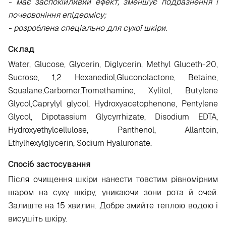
- має заспокійливий ефект, зменшує подразнення і
почервоніння епідермісу;
- розроблена спеціально для сухої шкіри.
Склад
Water, Glucose, Glycerin, Diglycerin, Methyl Gluceth-20,
Sucrose, 1,2 Hexanediol,Gluconolactone, Betaine,
Squalane,Carbomer,Tromethamine, Xylitol, Butylene
Glycol,Caprylyl glycol, Hydroxyacetophenone, Pentylene
Glycol, Dipotassium Glycyrrhizate, Disodium EDTA,
Hydroxyethylcellulose, Panthenol, Allantoin,
Ethylhexylglycerin, Sodium Hyaluronate.
Спосіб застосування
Після очищення шкіри нанести товстим рівномірним
шаром на суху шкіру, уникаючи зони рота й очей.
Залиште на 15 хвилин. Добре змийте теплою водою і
висушіть шкіру.