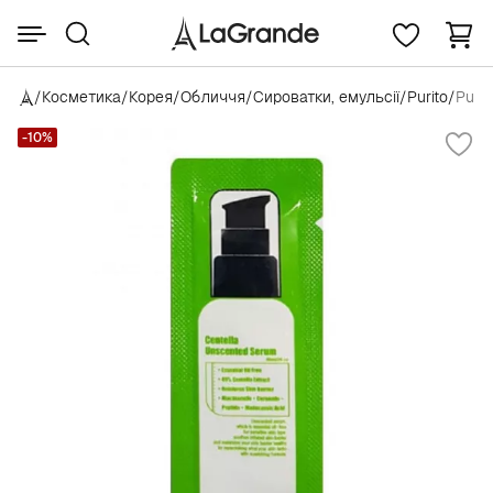
/
Косметика
/
Корея
/
Обличчя
/
Сироватки, емульсії
/
Purito
/
Puri
-10%