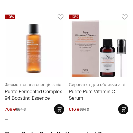
-10%
-10%
Ферментована есенція з ніацинамідом 3%
Сироватка для обличчя з вітаміном С
Purito Fermented Complex
Purito Pure Vitamin C
94 Boosting Essence
Serum
769
₴
616
₴
854
₴
684
₴