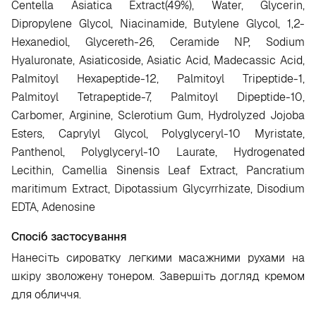
Centella Asiatica Extract(49%), Water, Glycerin,
Dipropylene Glycol, Niacinamide, Butylene Glycol, 1,2-
Hexanediol, Glycereth-26, Ceramide NP, Sodium
Hyaluronate, Asiaticoside, Asiatic Acid, Madecassic Acid,
Palmitoyl Hexapeptide-12, Palmitoyl Tripeptide-1,
Palmitoyl Tetrapeptide-7, Palmitoyl Dipeptide-10,
Carbomer, Arginine, Sclerotium Gum, Hydrolyzed Jojoba
Esters, Caprylyl Glycol, Polyglyceryl-10 Myristate,
Panthenol, Polyglyceryl-10 Laurate, Hydrogenated
Lecithin, Camellia Sinensis Leaf Extract, Pancratium
maritimum Extract, Dipotassium Glycyrrhizate, Disodium
EDTA, Adenosine
Спосіб застосування
Нанесіть сироватку легкими масажними рухами на
шкіру зволожену тонером. Завершіть догляд кремом
для обличчя.