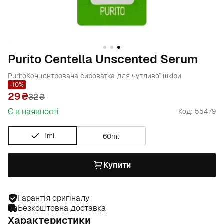
Purito Centella Unscented Serum
Purito
Концентрована сироватка для чутливої шкіри
-10%
29
32
₴
Є в наявності
Код: 55479
1ml
60ml
Купити
Гарантія оригіналу
Безкоштовна доставка
Характеристики