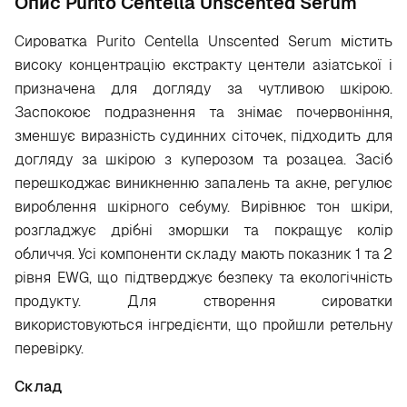
Опис Purito Centella Unscented Serum
Сироватка Purito Centella Unscented Serum містить
високу концентрацію екстракту центели азіатської і
призначена для догляду за чутливою шкірою.
Заспокоює подразнення та знімає почервоніння,
зменшує виразність судинних сіточек, підходить для
догляду за шкірою з куперозом та розацеа. Засіб
перешкоджає виникненню запалень та акне, регулює
вироблення шкірного себуму. Вирівнює тон шкіри,
розгладжує дрібні зморшки та покращує колір
обличчя. Усі компоненти складу мають показник 1 та 2
рівня EWG, що підтверджує безпеку та екологічність
продукту. Для створення сироватки
використовуються інгредієнти, що пройшли ретельну
перевірку.
Склад