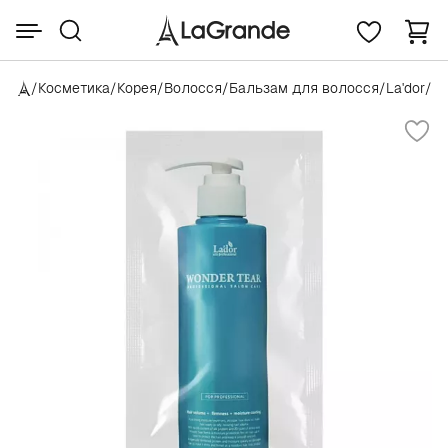
/
Косметика
/
Корея
/
Волосся
/
Бальзам для волосся
/
La'dor
/
La