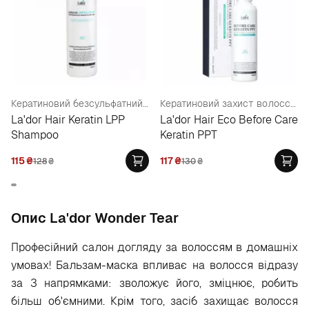
Кератиновий безсульфатний шампунь
Кератиновий захист волосся під час фарбування
La'dor Hair Keratin LPP
La'dor Hair Eco Before Care
Shampoo
Keratin PPT
115
₴
117
₴
128
₴
130
₴
Опис La'dor Wonder Tear
Професійний салон догляду за волоссям в домашніх
умовах! Бальзам-маска впливає на волосся відразу
за 3 напрямками: зволожує його, зміцнює, робить
більш об'ємними. Крім того, засіб захищає волосся