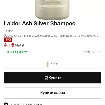
La'dor Ash Silver Shampoo
La'dor
Зволожувальний відтінковий шампунь для світлого волосся
-10%
411
457
₴
Є в наявності
Код: 66399
300ml
Купити
Купити зараз
Гарантія оригіналу