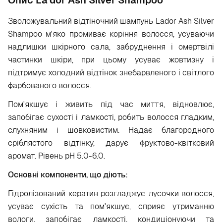
Опис La'dor Ash Silver Shampoo
Зволожувальний відтіночний шампунь Lador Ash Silver
Shampoo м'яко промиває коріння волосся, усуваючи
надлишки шкірного сала, забруднення і омертвілі
частинки шкіри, при цьому усуває жовтизну і
підтримує холодний відтінок знебарвленого і світлого
фарбованого волосся.
Пом'якшує і живить під час миття, відновлює,
запобігає сухості і ламкості, робить волосся гладким,
слухняним і шовковистим. Надає благородного
сріблястого відтінку, дарує фруктово-квітковий
аромат. Рівень рН 5.0-6.0.
Основні компоненти, що діють:
Гідролізований кератин розгладжує лусочки волосся,
усуває сухість та пом'якшує, сприяє утриманню
вологи, запобігає ламкості, кондиціонуючи та