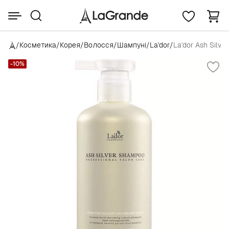
/
Косметика
/
Корея
/
Волосся
/
Шампуні
/
La'dor
/
La'dor Ash Silv
-10%