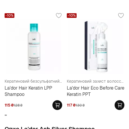
-10%
-10%
Кератиновий безсульфатний шампунь
Кератиновий захист волосся під час фарбування
La'dor Hair Keratin LPP
La'dor Hair Eco Before Care
Shampoo
Keratin PPT
115
₴
117
₴
128
₴
130
₴