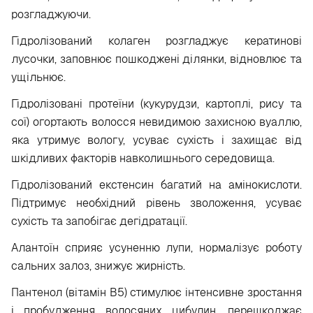
розгладжуючи.
Гідролізований колаген розгладжує кератинові
лусочки, заповнює пошкоджені ділянки, відновлює та
ущільнює.
Гідролізовані протеїни (кукурудзи, картоплі, рису та
сої) огортають волосся невидимою захисною вуаллю,
яка утримує вологу, усуває сухість і захищає від
шкідливих факторів навколишнього середовища.
Гідролізований екстенсин багатий на амінокислоти.
Підтримує необхідний рівень зволоження, усуває
сухість та запобігає дегідратації.
Алантоїн сприяє усуненню лупи, нормалізує роботу
сальних залоз, знижує жирність.
Пантенол (вітамін B5) стимулює інтенсивне зростання
і пробудження волосяних цибулин, перешкоджає