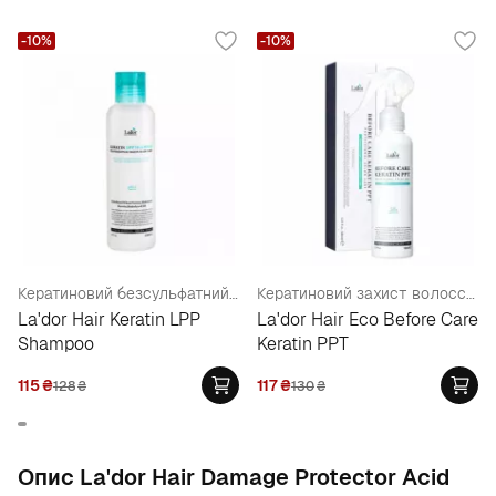
-10%
-10%
Кератиновий безсульфатний шампунь
Кератиновий захист волосся під час фарбування
La'dor Hair Keratin LPP
La'dor Hair Eco Before Care
Shampoo
Keratin PPT
115
₴
117
₴
128
₴
130
₴
Опис La'dor Hair Damage Protector Acid