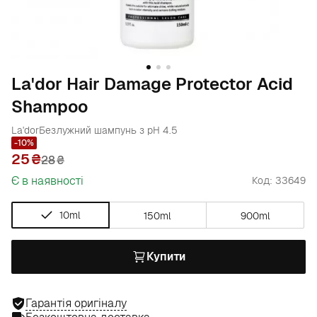
La'dor Hair Damage Protector Acid
Shampoo
La'dor
Безлужний шампунь з pH 4.5
-10%
25
28
₴
Є в наявності
Код: 33649
10ml
150ml
900ml
Купити
Гарантія оригіналу