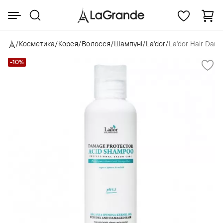
/
Косметика
/
Корея
/
Волосся
/
Шампуні
/
La'dor
/
La'dor Hair Dam
-10%