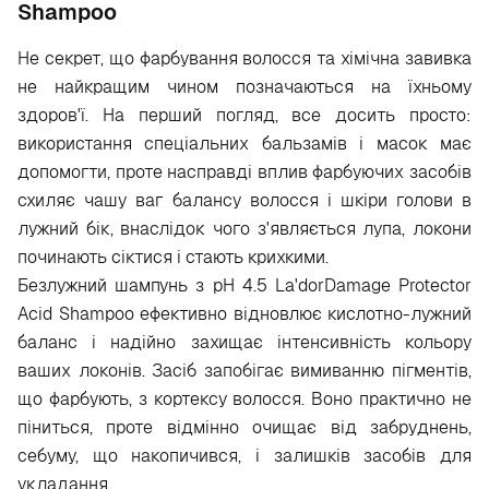
Shampoo
Не секрет, що фарбування волосся та хімічна завивка
не найкращим чином позначаються на їхньому
здоров'ї. На перший погляд, все досить просто:
використання спеціальних бальзамів і масок має
допомогти, проте насправді вплив фарбуючих засобів
схиляє чашу ваг балансу волосся і шкіри голови в
лужний бік, внаслідок чого з'являється лупа, локони
починають сіктися і стають крихкими.
Безлужний шампунь з pH 4.5 La'dorDamage Protector
Acid Shampoo ефективно відновлює кислотно-лужний
баланс і надійно захищає інтенсивність кольору
ваших локонів. Засіб запобігає вимиванню пігментів,
що фарбують, з кортексу волосся. Воно практично не
піниться, проте відмінно очищає від забруднень,
себуму, що накопичився, і залишків засобів для
укладання.