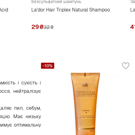
Безсульфатний шампунь
З
Acid
La'dor Hair Triplex Natural Shampoo
L
29
₴
4
32
₴
-10%
ість і сухість і
сся, нейтралізує
аляє пил, себум,
яцію. Має низьку
тримує оптимальну