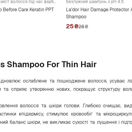
Кератиновий захист волосся під час фарбування
Безлужний шампунь з pH 4.5
o Before Care Keratin PPT
La'dor Hair Damage Protector 
Shampoo
25
₴
28
₴
ss Shampoo For Thin Hair
дновлює ослаблене та пошкоджене волосся, усуває ламк
 та сприяє утворенню нових, покращує структуру воло
влення волосся та шкіри голови. Глибоко очищає, вид
стинки епідермісу, стимулює кровообіг та мікроциркул
дний баланс шкіри, не викликає сухості та лущення і під