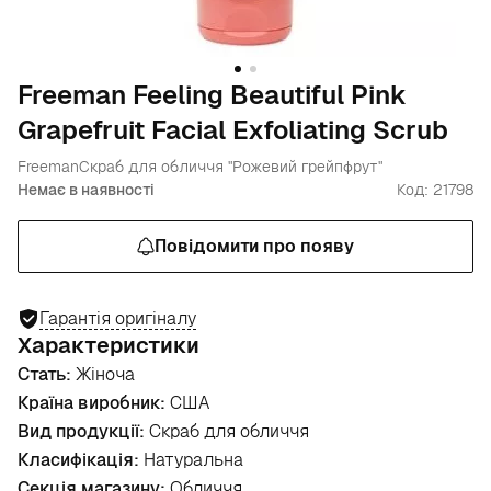
Freeman Feeling Beautiful Pink
Grapefruit Facial Exfoliating Scrub
Freeman
Скраб для обличчя "Рожевий грейпфрут"
Немає в наявності
Код: 21798
Повідомити про появу
Гарантія оригіналу
Характеристики
Стать:
Жіноча
Країна виробник:
США
Вид продукції:
Скраб для обличчя
Класифікація:
Натуральна
Секція магазину:
Обличчя