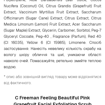
Nucifera (Coconut) Oil, Citrus Grandis (Grapefruit) Fruit
Extract, Vaccinium Myrtillus Fruit Extract, Saccharum
Officinarum (Sugar Cane) Extract, Citrus Extract, Citrus
Medica Limonum (Lemon) Fruit Extract, Acer Saccharum
(Sugar Maple) Extract, Glycerin, Carbomer, Sorbitol, Peg-7
Glyceryl Cocoate, Peg-40 , Fragrance (Parfum), Red 40
(CI 16035), Yellow 6 (CI 15985), Limonene. Спосіб
застосування: Нанесіть невелику кількість скрабу на
вологу шкіру обличчя та шиї, уникаючи області
навколо очей. Помасажуйте, ретельно змийте теплою
водою.
* опис або зовнішній вигляд товару може відрізнятися
від фактичного.
С Freeman Feeling Beautiful Pink
Grapefruit Facial Exfoliating Scrub