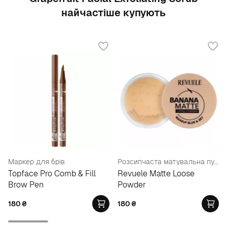
найчастіше купують
Маркер для брів
Розсипчаста матувальна пудра
Topface Pro Comb & Fill
Revuele Matte Loose
Brow Pen
Powder
180
₴
180
₴