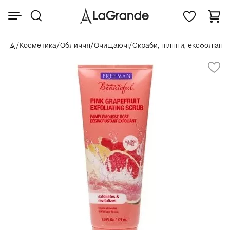
/
Косметика
/
Обличчя
/
Очищаючі
/
Скраби, пілінги, ексфоліант