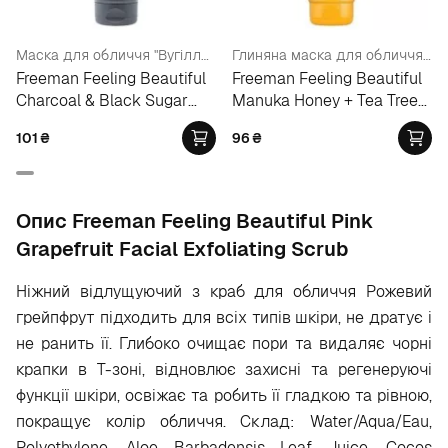
Маска для обличчя "Вугілля - чорний цукор"
Глиняна маска для обличчя "Мед Манука та олія чайного дерева"
Freeman Feeling Beautiful
Freeman Feeling Beautiful
Charcoal & Black Sugar
Manuka Honey + Tea Tree
Polishing Mask
Oil Clay Mask Cleanser
101
₴
96
₴
Опис Freeman Feeling Beautiful Pink
Grapefruit Facial Exfoliating Scrub
Ніжний відлущуючий з
краб для обличчя Рожевий
грейпфрут підходить для всіх типів шкіри, не дратує і
не ранить її. Глибоко очищає пори та видаляє чорні
крапки в Т-зоні, відновлює захисні та регенеруючі
функції шкіри, освіжає та робить її гладкою та рівною,
покращує колір обличчя. Склад: Water/Aqua/Eau,
Polyethylene, Aloe Barbadensis Leaf Juice, Cocos