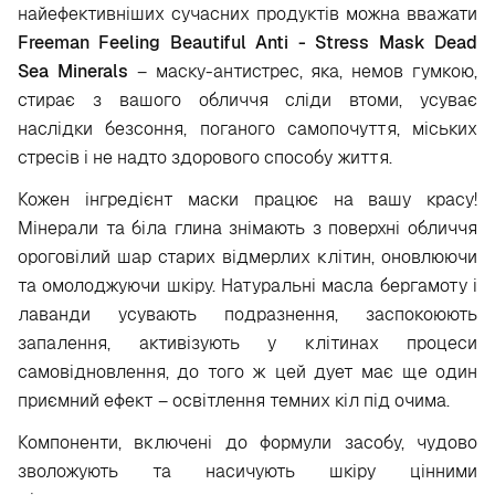
найефективніших сучасних продуктів можна вважати
Freeman
Feeling
Beautiful
Anti
-
Stress
Mask
Dead
Sea
Minerals
– маску-антистрес, яка, немов гумкою,
стирає з вашого обличчя сліди втоми, усуває
наслідки безсоння, поганого самопочуття, міських
стресів і не надто здорового способу життя.
Кожен інгредієнт маски працює на вашу красу!
Мінерали та біла глина знімають з поверхні обличчя
ороговілий шар старих відмерлих клітин, оновлюючи
та омолоджуючи шкіру. Натуральні масла бергамоту і
лаванди усувають подразнення, заспокоюють
запалення, активізують у клітинах процеси
самовідновлення, до того ж цей дует має ще один
приємний ефект – освітлення темних кіл під очима.
Компоненти, включені до формули засобу, чудово
зволожують та насичують шкіру цінними