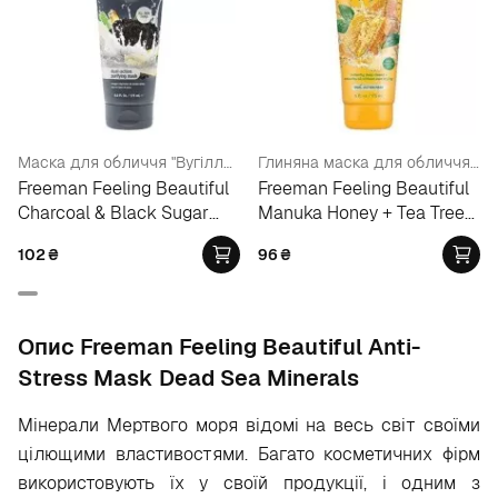
Маска для обличчя "Вугілля - чорний цукор"
Глиняна маска для обличчя "Мед Манука та олія чайного дерева"
Freeman Feeling Beautiful
Freeman Feeling Beautiful
Charcoal & Black Sugar
Manuka Honey + Tea Tree
Polishing Mask
Oil Clay Mask Cleanser
102
₴
96
₴
Опис Freeman Feeling Beautiful Anti-
Stress Mask Dead Sea Minerals
Мінерали Мертвого моря відомі на весь світ своїми
цілющими властивостями. Багато косметичних фірм
використовують їх у своїй продукції, і одним з