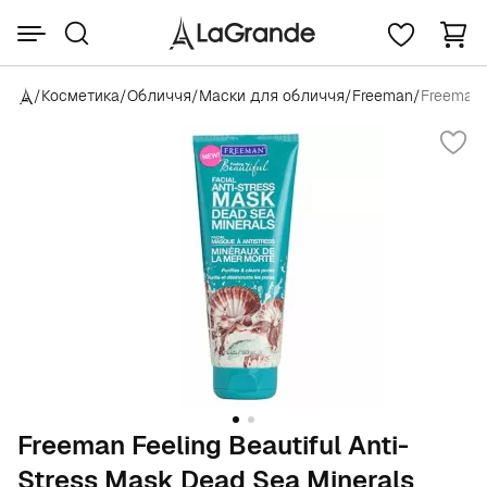
/
Косметика
/
Обличчя
/
Маски для обличчя
/
Freeman
/
Freeman F
Freeman Feeling Beautiful Anti-
Stress Mask Dead Sea Minerals