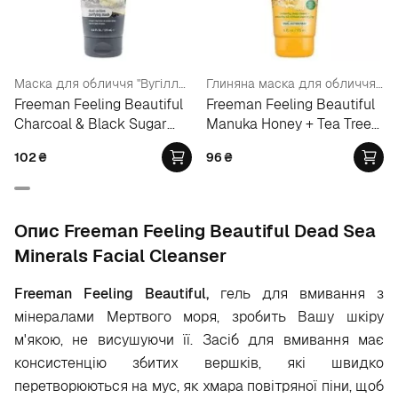
Маска для обличчя "Вугілля - чорний цукор"
Глиняна маска для обличчя "Мед Манука та олія чайного дерева"
Freeman Feeling Beautiful
Freeman Feeling Beautiful
Charcoal & Black Sugar
Manuka Honey + Tea Tree
Polishing Mask
Oil Clay Mask Cleanser
102
₴
96
₴
Опис Freeman Feeling Beautiful Dead Sea
Minerals Facial Cleanser
Freeman Feeling Beautiful,
гель для вмивання з
мінералами Мертвого моря, зробить Вашу шкіру
м'якою, не висушуючи її. Засіб для вмивання має
консистенцію збитих вершків, які швидко
перетворюються на мус, як хмара повітряної піни, щоб