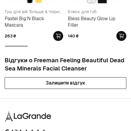
Туш для вій "Більше & Чорніше"
Блиск для губ
Pastel Big N Black
Bless Beauty Glow Lip
Mascara
Filler
263
₴
140
₴
Відгуки о Freeman Feeling Beautiful Dead
Sea Minerals Facial Cleanser
Залишити відгук