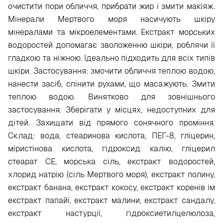
очистити пори обличчя, прибрати жир і змити макіяж.
Мінерали Мертвого моря насичують шкіру
мінералами та мікроелементами. Екстракт морських
водоростей допомагає зволоженню шкіри, роблячи її
гладкою та ніжною. Ідеально підходить для всіх типів
шкіри. Застосування: змочити обличчя теплою водою,
нанести засіб, спінити рухами, що масажують. Змити
теплою водою. Винятково для зовнішнього
застосування. Зберігати у місцях, недоступних для
дітей. Захищати від прямого сонячного проміння.
Склад: вода, стеаринова кислота, ПЕГ-8, гліцерин,
міристінова кислота, гідроксид калію, гліцерил
стеарат СЕ, морська сіль, екстракт водоростей,
хлорид натрію (сіль Мертвого моря), екстракт полину,
екстракт банана, екстракт кокосу, екстракт коренів ім
екстракт папайї, екстракт малини, екстракт сандалу,
екстракт настурції, гідроксиетилцелюлоза,