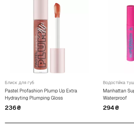
Блиск для губ
Водостійка ту
Pastel Profashion Plump Up Extra
Manhattan Su
Hydrayting Plumping Gloss
Waterproof
236
₴
294
₴