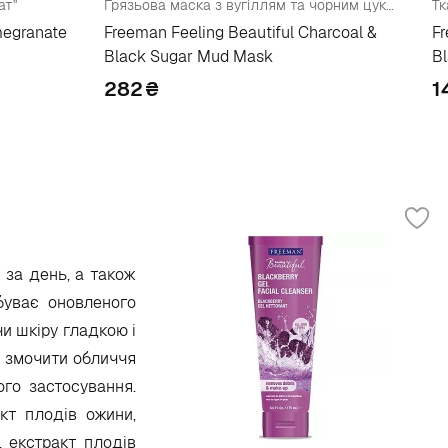
ат"
Грязьова маска з вугіллям та чорним цукром
megranate
Freeman Feeling Beautiful Charcoal &
Fr
Black Sugar Mud Mask
Bl
282
₴
1
 за день, а також
буває оновленого
и шкіру гладкою і
: змочити обличчя
го застосування.
кт плодів ожини,
, екстракт плодів