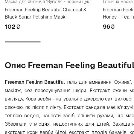
Маска для обличчя "Вугілля - чорний цукор"
Freeman Feeling Beautiful Charcoal &
Freeman Feeli
Black Sugar Polishing Mask
Honey + Tea T
Cleanser
102
₴
96
₴
Опис Freeman Feeling Beautiful
Freeman Feeling Beautiful
гель для вмивання "Ожина", 
макіяж, без пересушування шкіри. Екстракт ожини м
вигляду. Кора верби - натуральне джерело саліцилової 
сяючою, як після пілінгу. Екстракт сандала має в'яжуч
теплою водою, нанести засіб, спінити рухами, що ма
Зберігати у місцях, недоступних для дітей. Захищат
екстракт кори верби білої, екстракт плодів бананів, к