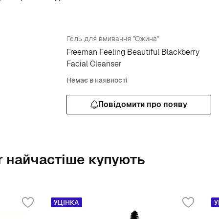
Гель для вмивання "Ожина"
Freeman Feeling Beautiful Blackberry
Facial Cleanser
Немає в наявності
Повідомити про появу
er найчастіше купують
УЦІНКА
У