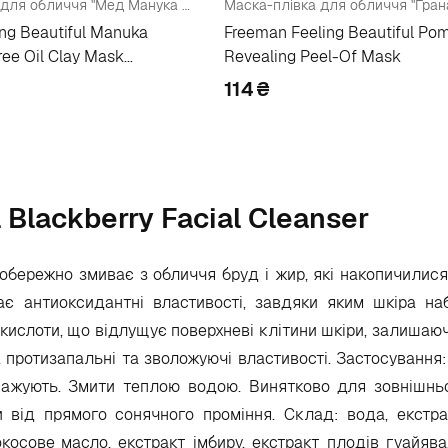
Глиняна маска для обличчя "Мед Манука та олія чайного дерева"
Маска-плівка для обличчя "Гран
ng Beautiful Manuka
Freeman Feeling Beautiful Po
ree Oil Clay Mask
Revealing Peel-Of Mask
114
₴
 Blackberry Facial Cleanser
обережно змиває з обличчя бруд і жир, які накопичилися
ає антиоксидантні властивості, завдяки яким шкіра на
кислоти, що відлущує поверхневі клітини шкіри, залишаюч
і, протизапальні та зволожуючі властивості. Застосування
сажують. Змити теплою водою. Винятково для зовнішньо
и від прямого сонячного проміння. Склад: вода, екстра
окосове масло, екстракт імбиру, екстракт плодів гуайява