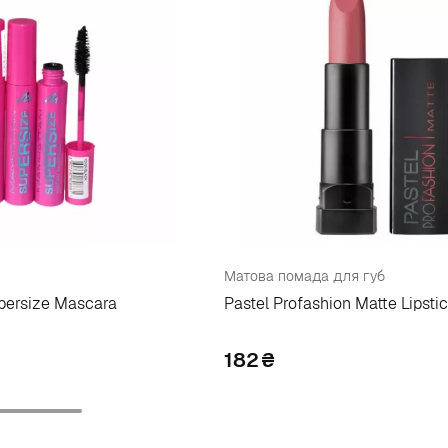
ш
Матова помада для губ
persize Mascara
Pastel Profashion Matte Lipsti
182
₴