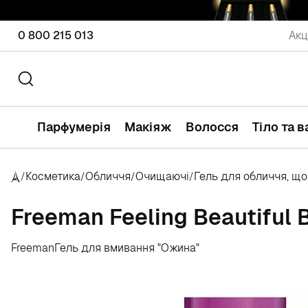
0 800 215 013
Акц
Парфумерія
Макіяж
Волосся
Тіло та 
Косметика
Обличчя
Очищаючі
Гель для обличчя, щ
/
/
/
/
Freeman Feeling Beautiful 
Freeman
Гель для вмивання "Ожина"