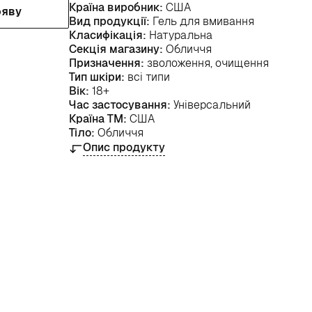
Країна виробник:
США
ояву
Вид продукції:
Гель для вмивання
Класифікація:
Натуральна
Секція магазину:
Обличчя
Призначення:
зволоження, очищення
Тип шкіри:
всі типи
Вік:
18+
Час застосування:
Універсальний
Країна ТМ:
США
Тіло:
Обличчя
Опис продукту