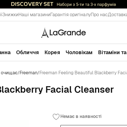
ії
Знижки
Наші магазини
Гарантія оригіналу
Про нас
Доставка
ванна
Обличчя
Корея
Чоловікам
Вітаміни т
о очищає
Freeman
Freeman Feeling Beautiful Blackberry Faci
/
/
Blackberry Facial Cleanser
Немає в наявності