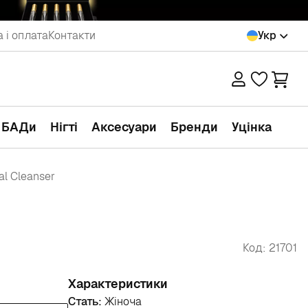
 і оплата
Контакти
Укр
а БАДи
Нігті
Аксесуари
Бренди
Уцінка
al Cleanser
Код: 21701
Характеристики
Стать:
Жіноча