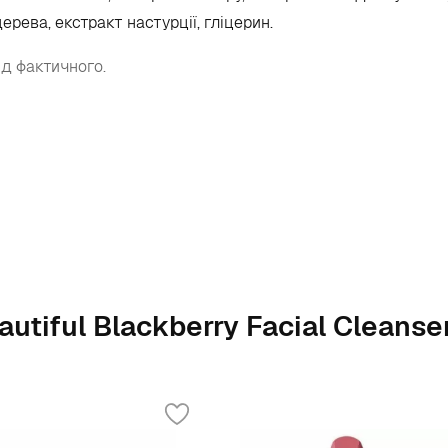
рева, екстракт настурції, гліцерин.
ід фактичного.
autiful Blackberry Facial Cleans