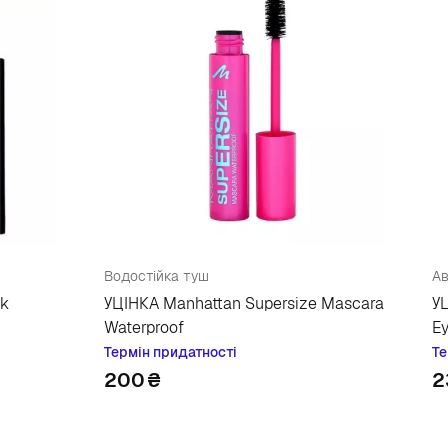
Водостійка туш
Ав
ck
УЦІНКА Manhattan Supersize Mascara
У
Waterproof
E
Термін придатності
Те
200
₴
2