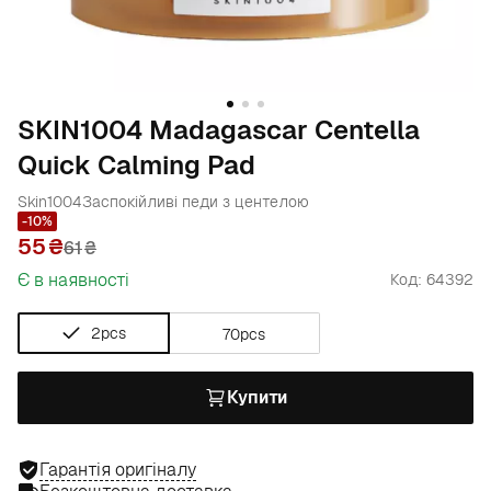
SKIN1004 Madagascar Centella
Quick Calming Pad
Skin1004
Заспокійливі педи з центелою
-10%
55
61
₴
Є в наявності
Код: 64392
2pcs
70pcs
Купити
Гарантія оригіналу