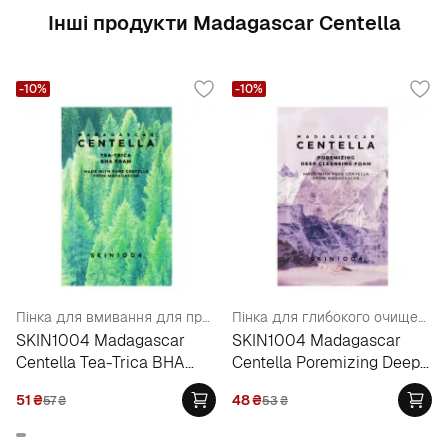
Інші продукти Madagascar Centella
-10%
-10%
Пінка для вмивання для проблемної шкіри (пробник)
Пінка для глибокого очищення шкіри обличчя ( пробник )
SKIN1004 Madagascar
SKIN1004 Madagascar
Centella Tea-Trica BHA
Centella Poremizing Deep
Foam
Cleansing Foam
51
₴
48
₴
57
₴
53
₴