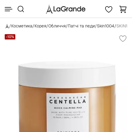
/
Косметика
/
Корея
/
Обличчя
/
Патчі та педи
/
Skin1004
/
SKIN100
-10%