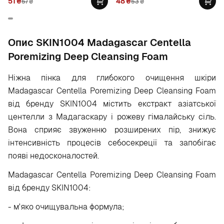
51
₴
48
₴
57
₴
53
₴
Опис SKIN1004 Madagascar Centella
Poremizing Deep Cleansing Foam
Ніжна пінка для глибокого очищення шкіри
Madagascar Centella Poremizing Deep Cleansing Foam
від бренду SKIN1004 містить екстракт азіатської
центелли з Мадагаскару і рожеву гімалайську сіль.
Вона сприяє звуженню розширених пір, знижує
інтенсивність процесів себосекреції та запобігає
появі недосконалостей.
Madagascar Centella Poremizing Deep Cleansing Foam
від бренду SKIN1004:
- м'яко очищувальна формула;