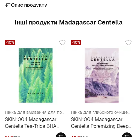
Опис продукту
Інші продукти Madagascar Centella
-10%
-10%
Пінка для вмивання для проблемної шкіри (пробник)
Пінка для глибокого очищення шкіри обличчя ( пробник )
SKIN1004 Madagascar
SKIN1004 Madagascar
Centella Tea-Trica BHA
Centella Poremizing Deep
Foam
Cleansing Foam