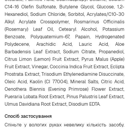
C14-16 Olefin Sulfonate, Butylene Glycol, Glucose, 1,2-
Hexanediol, Sodium Chloride, Sorbitol, Acrylates/C10-30
Alkyl Acrylate Crosspolymer, Rosmarinus Officinalis
(Rosemary) Leaf Oil, Cetearyl Alcohol, Potassium
Benzoate, Polyquaternium-67, Papain, Hydrogenated
Polydecene, Arachidic Acid, Lauric Acid, Aloe
Barbadensis Leaf Extract, Sodium Citrate, Propanediol,
Citrus Limon (Lemon) Fruit Extract, Pyrus Malus (Apple)
Fruit Extract, Vinegar, Coccinia Indica Fruit Extract, Eclipta
Prostrata Extract, Trisodium Ethylenediamine Disuccinate,
Oleic Acid, Kaolin (CI 77004), Mineral Salts, Citric Acid,
Oenothera Biennis (Evening Primrose) Flower Extract,
Pueraria Lobata Root Extract, Pinus Palustris Leaf Extract,
Ulmus Davidiana Root Extract, Disodium EDTA.
Спосіб застосування
Спіньте у вологих руках невелику кількість засобу.