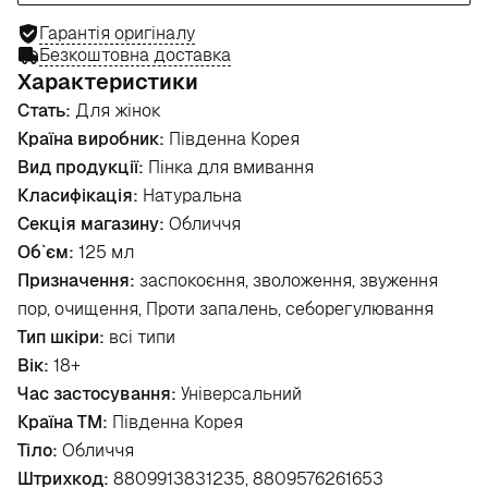
Гарантія оригіналу
Безкоштовна доставка
Характеристики
Стать:
Для жінок
Країна виробник:
Південна Корея
Вид продукції:
Пінка для вмивання
Класифікація:
Натуральна
Секція магазину:
Обличчя
Об`єм:
125 мл
Призначення:
заспокоєння, зволоження, звуження
пор, очищення, Проти запалень, себорегулювання
Тип шкіри:
всі типи
Вік:
18+
Час застосування:
Універсальний
Країна ТМ:
Південна Корея
Тіло:
Обличчя
Штрихкод:
8809913831235, 8809576261653