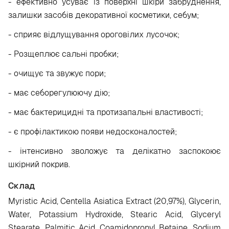
- ефективно усуває із поверхні шкіри забруднення,
залишки засобів декоративної косметики, себум;
- сприяє відлущування ороговілих лусочок;
- Розщеплює сальні пробки;
- очищує та звужує пори;
- має себорегулюючу дію;
- має бактерицидні та протизапальні властивості;
- є профілактикою появи недосконалостей;
- інтенсивно зволожує та делікатно заспокоює
шкірний покрив.
Склад
Myristic Acid, Centella Asiatica Extract (20,97%), Glycerin,
Water, Potassium Hydroxide, Stearic Acid, Glyceryl
Stearate, Palmitic Acid, Coamidopropyl Betaine, Sodium