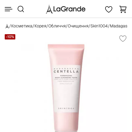
/
Косметика
/
Корея
/
Обличчя
/
Очищення
/
Skin1004
/
Madagascar
-10%