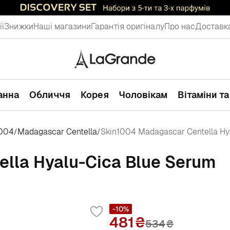
ії
Знижки
Наші магазини
Гарантія оригіналу
Про нас
Доставка
ванна
Обличчя
Корея
Чоловікам
Вітаміни т
1004
Madagascar Centella
Skin1004 Madagascar Centella Hy
/
/
lla Hyalu-Cica Blue Serum
-10%
481
534
₴