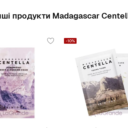
нші продукти Madagascar Centel
-10%