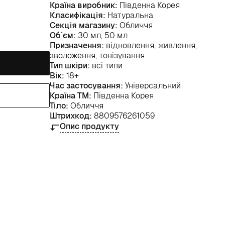
Країна виробник:
Південна Корея
Класифікація:
Натуральна
Секція магазину:
Обличчя
Об`єм:
30 мл, 50 мл
Призначення:
відновлення, живлення,
зволоження, тонізування
Тип шкіри:
всі типи
Вік:
18+
Час застосування:
Універсальний
Країна ТМ:
Південна Корея
Тіло:
Обличчя
Штрихкод:
8809576261059
Опис продукту