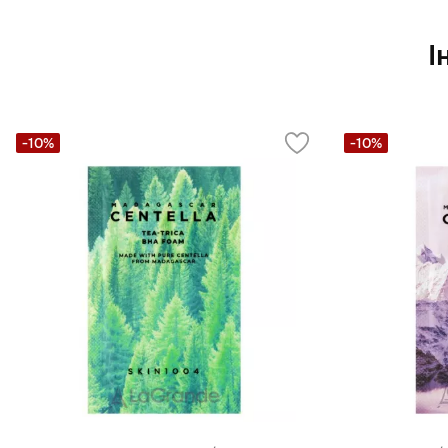
І
-10%
-10%