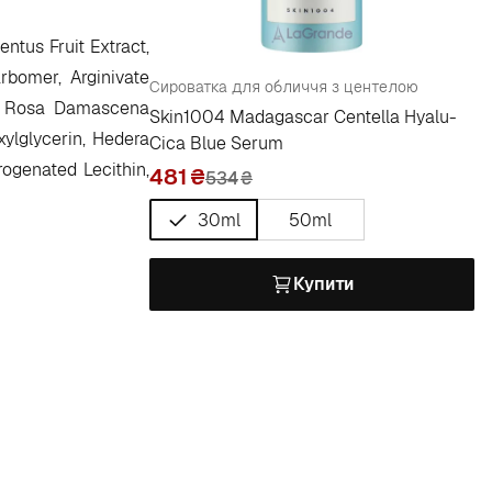
ntus Fruit Extract,
rbomer, Arginivate
Сироватка для обличчя з центелою
id, Rosa Damascena
Skin1004 Madagascar Centella Hyalu-
xylglycerin, Hedera
Cica Blue Serum
rogenated Lecithin,
481
534
₴
30ml
50ml
Купити