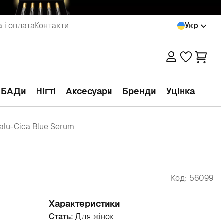
 і оплата
Контакти
Укр
а БАДи
Нігті
Аксесуари
Бренди
Уцінка
alu-Cica Blue Serum
Код: 56099
Характеристики
Стать:
Для жінок