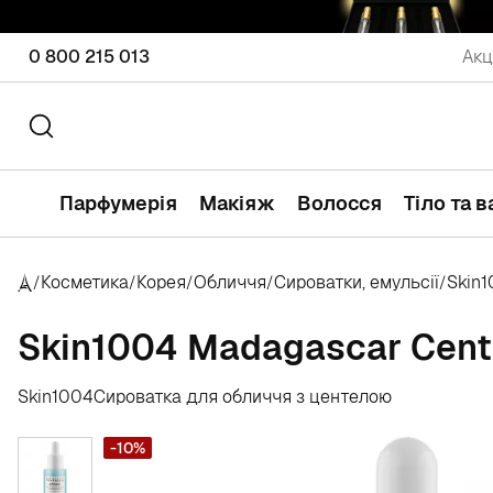
0 800 215 013
Акц
Парфумерія
Макіяж
Волосся
Тіло та 
Косметика
Корея
Обличчя
Сироватки, емульсії
Skin
/
/
/
/
/
Skin1004 Madagascar Cente
Skin1004
Сироватка для обличчя з центелою
-10%