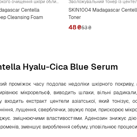
Пінка для глибокого очищення шкіри обличчя ( пробник )
agascar Centella
SKIN1004 Madagascar Centell
eep Cleansing Foam
Toner
48
₴
53
₴
ella Hyalu-Cica Blue Serum
кий проміжок часу подолає недоліки шкірного покриву, 
ирівнює мікрорельєф, виводить шлаки, вільні радикали
входить екстракт центели азіатської, який тонізує, ос
ніння, лущення, сверблячки, звужує пори, прискорює мікро
лоджує. зміцнюючими властивостями. Аденозин знижує дію 
оменів, зменшує вироблення себуму, уповільнює процеси 