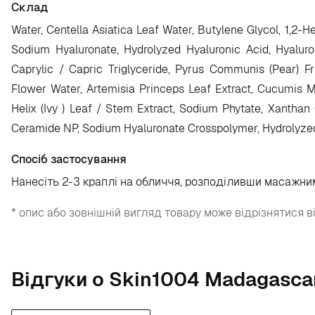
Склад
Water, Centella Asiatica Leaf Water, Butylene Glycol, 1,2-H
Sodium Hyaluronate, Hydrolyzed Hyaluronic Acid, Hyaluron
Caprylic / Capric Triglyceride, Pyrus Communis (Pear) F
Flower Water, Artemisia Princeps Leaf Extract, Cucumis Melo
Helix (Ivy ) Leaf / Stem Extract, Sodium Phytate, Xanthan
Ceramide NP, Sodium Hyaluronate Crosspolymer, Hydrolyze
Спосіб застосування
Нанесіть 2-3 краплі на обличчя, розподіливши масажним
* опис або зовнішній вигляд товару може відрізнятися в
Відгуки о Skin1004 Madagascar