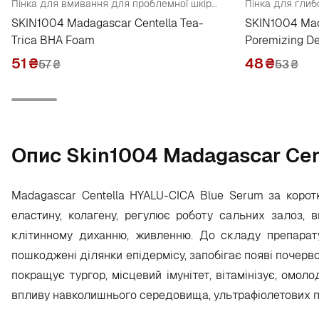
Пінка для вмивання для проблемної шкіри (пробник)
SKIN1004 Madagascar Centella Tea-
SKIN1004 Mad
Trica BHA Foam
Poremizing D
51
₴
48
₴
57
₴
53
₴
Опис Skin1004 Madagascar Cent
Madagascar Centella HYALU-CICA Blue Serum за корот
еластину, колагену, регулює роботу сальних залоз, в
клітинному диханню, живленню. До складу препарату 
пошкоджені ділянки епідермісу, запобігає появі почерво
покращує тургор, місцевий імунітет, вітамінізує, омо
впливу навколишнього середовища, ультрафіолетових пр