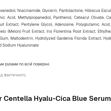
exanediol, Niacinamide, Glycerin, Pantolactone, Hibiscus Escule
ic Acid, Methylpropanediol, Panthenol, Cetearyl Olivate, Ca
ruit Extract, Pentylene Glycol, Adenosine, Polyglutamic Ac
 (Melon) Fruit Extract, Iris Florentina Root Extract, Ethylhe
 Gum, Maltodextrin, Hydrolyzed Gardenia Florida Extract, Hyd
d Sodium Hyaluronate
и рухами по всій поверхні.
ід фактичного.
 Centella Hyalu-Cica Blue Serum