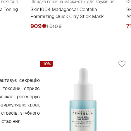
Зволожувальний тонер із центеллою та гіалуроновою кислотою ( пробник )
Швидка глиняна маска-стік для звуження пор
a Toning
Skin1004 Madagascar Centella
S
Poremizing Quick Clay Stick Mask
A
909
₴
7
1 010
₴
-10%
активує секрецію
, токсини, сприяє
віжає, регенерує
циркуляцію крові,
стресів, згубного
старіння.