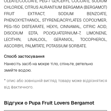
OLEATE/COCOATE, PEG-7 GLYCERYL COCOATE, SODIUM
CHLORIDE, CITRUS AURANTIUM BERGAMIA (BERGAMOT)
FRUIT EXTRACT, SODIUM BENZOATE,
PHENOXYETHANOL, STYRENE/ACRYLATES COPOLYMER,
PEG-150 DISTEARATE, HEXYL CINNAMAL, CITRIC ACID,
DISODIUM EDTA, POLYQUATERNIUM-7, LIMONENE,
LECITHIN, LINALOOL, GERANIOL, TOCOPHEROL,
ASCORBYL PALMITATE, POTASSIUM SORBATE.
Спосіб застосування
Нанесіть засіб на мокре тіло, спіньте, ретельно
змийте водою.
* опис або зовнішній вигляд товару може відрізнятися
від фактичного.
Відгуки о Pupa Fruit Lovers Bergamot