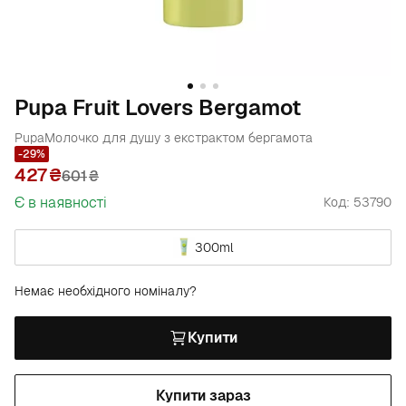
Pupa Fruit Lovers Bergamot
Pupa
Молочко для душу з екстрактом бергамота
-29%
427
601
₴
Є в наявності
Код: 53790
300ml
Немає необхідного номіналу?
Купити
Купити зараз