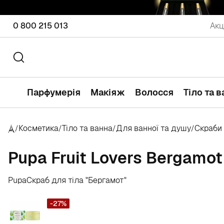
0 800 215 013
Акц
Парфумерія
Макіяж
Волосся
Тіло та 
Косметика
Тіло та ванна
Для ванної та душу
Скраби 
/
/
/
/
Pupa Fruit Lovers Bergamot
Pupa
Скраб для тіла "Бергамот"
-27%