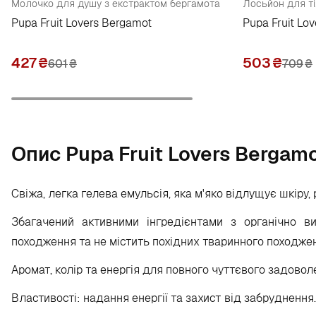
Молочко для душу з екстрактом бергамота
Лосьйон для ті
Pupa Fruit Lovers Bergamot
Pupa Fruit Lo
427
₴
503
₴
601
₴
709
₴
Опис Pupa Fruit Lovers Bergam
Свіжа, легка гелева емульсія, яка м'яко відлущує шкіру,
Збагачений активними інгредієнтами з органічно в
походження та не містить похідних тваринного походже
Аромат, колір та енергія для повного чуттєвого задовол
Властивості: надання енергії та захист від забруднення.