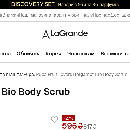
ії
Знижки
Наші магазини
Гарантія оригіналу
Про нас
Доставка
ванна
Обличчя
Корея
Чоловікам
Вітаміни т
та пілінги
Pupa
Pupa Fruit Lovers Bergamot Bio Body Scrub
/
/
 Bio Body Scrub
-27%
596
817
₴