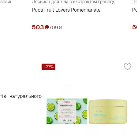
апайї
Лосьйон для тіла з екстрактом гранату
Ло
Pupa Fruit Lovers Pomegranate
Pu
503
₴
5
709
₴
-27%
тів натурального