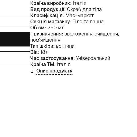
Країна виробник:
Італія
Вид продукції:
Скраб для тіла
Класифікація:
Мас-маркет
Секція магазину:
Тіло та ванна
Об`єм:
250 мл
Призначення:
зволоження, очищення,
пом'якшення
Тип шкіри:
всі типи
Вік:
18+
Час застосування:
Універсальний
Країна ТМ:
Італія
Опис продукту