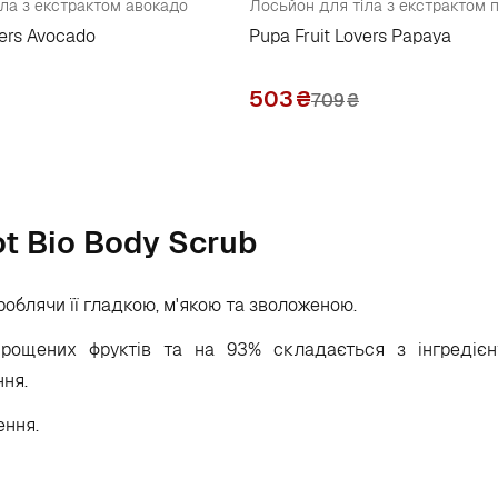
ла з екстрактом авокадо
Лосьйон для тіла з екстрактом п
vers Avocado
Pupa Fruit Lovers Papaya
503
₴
709
₴
ot Bio Body Scrub
 роблячи її гладкою, м'якою та зволоженою.
ирощених фруктів та на 93% складається з інгредієн
ння.
ення.