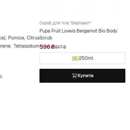
Скраб для тіла "Бергамот"
Pupa Fruit Lovers Bergamot Bio Body
ce), Pumice, Citrus
Scrub
onene, Tetrasodium
596
817
₴
250ml
Купити
ю.