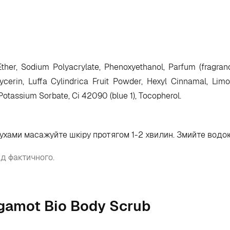
 Ether, Sodium Polyacrylate, Phenoxyethanol, Parfum (fragran
lycerin, Luffa Cylindrica Fruit Powder, Hexyl Cinnamal, Lim
 Potassium Sorbate, Ci 42090 (blue 1), Tocopherol.
рухами масажуйте шкіру протягом 1-2 хвилин. Змийте водо
ід фактичного.
rgamot Bio Body Scrub