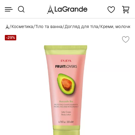
/
Косметика
/
Тіло та ванна
/
Догляд для тіла
/
Креми, молочко 
-29%