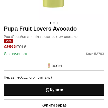
Pupa Fruit Lovers Avocado
Pupa
Лосьйон для тіла з екстрактом авокадо
-29%
498
701
₴
Є в наявності
Код: 53793
300ml
Немає необхідного номіналу?
Купити
Купити зараз