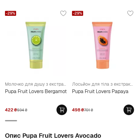
-29%
-29%
Молочко для душу з екстрактом бергамота
Лосьйон для тіла з екстрактом папайї
Pupa Fruit Lovers Bergamot
Pupa Fruit Lovers Papaya
422
₴
498
₴
594
₴
701
₴
Опис Pupa Fruit Lovers Avocado