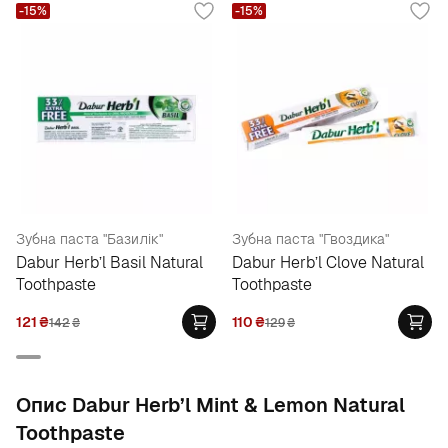
-15%
-15%
Зубна паста "Базилік"
Зубна паста "Гвоздика"
Dabur Herb’l Basil Natural
Dabur Herb’l Clove Natural
Toothpaste
Toothpaste
121
₴
110
₴
142
₴
129
₴
Опис Dabur Herb’l Mint & Lemon Natural
Toothpaste