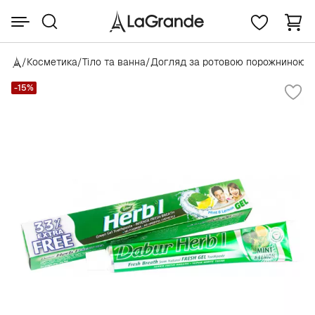
/
Косметика
/
Тіло та ванна
/
Догляд за ротовою порожниною
/
-15%