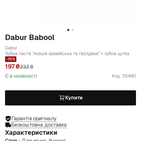
Dabur Babool
Dabur
Зубна паста "Акація аравійська та гвоздика" + зубна щітка
-15%
197
232
₴
Є в наявності
Код: 35480
Купити
Гарантія оригіналу
Безкоштовна доставка
Характеристики
Стать:
Для жінок, Унісекс