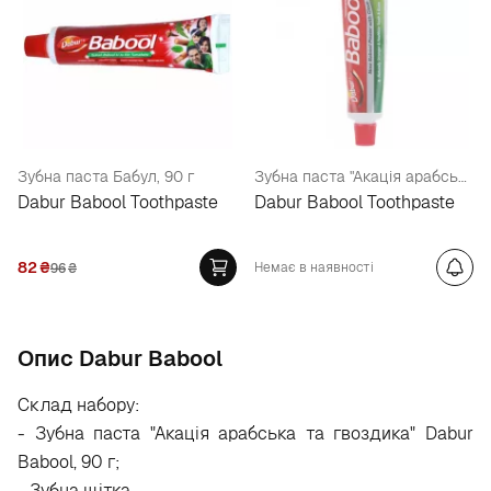
Зубна паста Бабул, 90 г
Зубна паста "Акація арабська та гвоздика"
Dabur Babool Toothpaste
Dabur Babool Toothpaste
82
₴
Немає в наявності
96
₴
Опис Dabur Babool
Склад набору:
- Зубна паста "Акація арабська та гвоздика"
Dabur
Babool, 90 г;
- Зубна щітка.