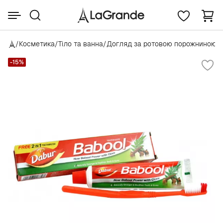
/
Косметика
/
Тіло та ванна
/
Догляд за ротовою порожниною
/
-15%