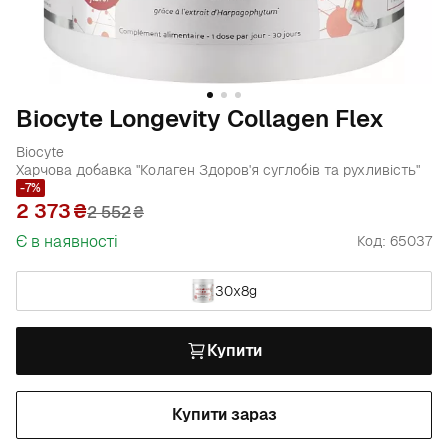
Biocyte Longevity Collagen Flex
Biocyte
Харчова добавка "Колаген Здоров'я суглобів та рухливість"
-7%
2 373
2 552
₴
Є в наявності
Код: 65037
30х8g
Купити
Купити зараз