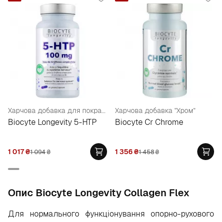
Харчова добавка для покращення емоційного стану та нормалізації сну
Харчова добавка "Хром"
Biocyte Longevity 5-HTP
Biocyte Cr Chrome
1 017
₴
1 356
₴
1 094
₴
1 458
₴
Опис Biocyte Longevity Collagen Flex
Для нормального функціонування опорно-рухового