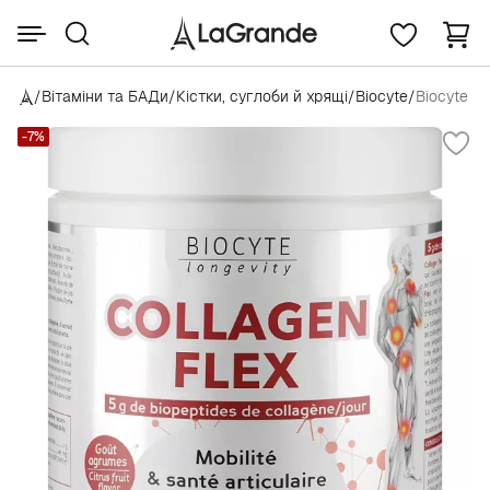
/
Вітаміни та БАДи
/
Кістки, суглоби й хрящі
/
Biocyte
/
Biocyte Lo
-7%