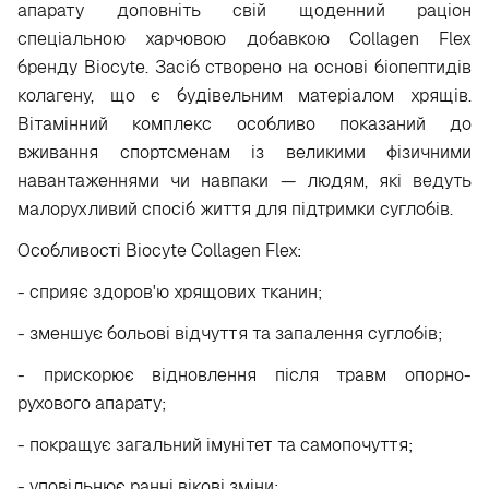
апарату доповніть свій щоденний раціон
спеціальною харчовою добавкою Collagen Flex
бренду Biocyte. Засіб створено на основі біопептидів
колагену, що є будівельним матеріалом хрящів.
Вітамінний комплекс особливо показаний до
вживання спортсменам із великими фізичними
навантаженнями чи навпаки — людям, які ведуть
малорухливий спосіб життя для підтримки суглобів.
Особливості Biocyte Collagen Flex:
- сприяє здоров'ю хрящових тканин;
- зменшує больові відчуття та запалення суглобів;
- прискорює відновлення після травм опорно-
рухового апарату;
- покращує загальний імунітет та самопочуття;
- уповільнює ранні вікові зміни;