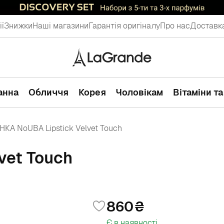
ії
Знижки
Наші магазини
Гарантія оригіналу
Про нас
Доставка
ванна
Обличчя
Корея
Чоловікам
Вітаміни т
НКА NoUBA Lipstick Velvet Touch
vet Touch
860
Є в наявності