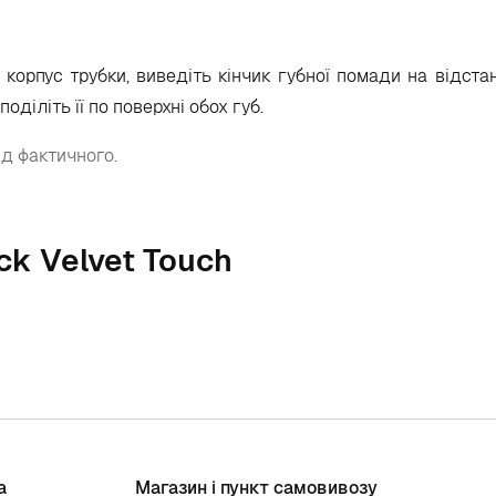
 корпус трубки, виведіть кінчик губної помади на відста
оділіть її по поверхні обох губ.
ід фактичного.
ck Velvet Touch
а
Магазин і пункт самовивозу