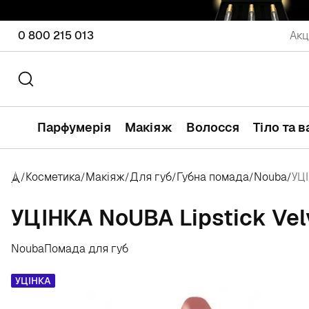
0 800 215 013
Акц
Парфумерія
Макіяж
Волосся
Тіло та 
Косметика
Макіяж
Для губ
Губна помада
Nouba
УЦІ
/
/
/
/
/
/
УЦІНКА NoUBA Lipstick Vel
Nouba
Помада для губ
УЦІНКА