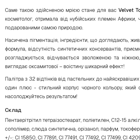
Саме такою здійсненою мрією стане для вас
Velvet T
косметолог, отримала від нубійських племен Африки, 
подарованими самою природою.
Насичена пігментація, інгредієнти, що доглядають, живл
формула, відсутність синтетичних консервантів, приєм
розгладжується, відчувається зволоженою та ніжною,
виглядає оксамитової – воістину шикарний ефект!
Палітра з 32 відтінків від пастельних до найяскравіших
один плюс - стильний корпус чорного кольору, який о
насолоджуйтесь результатом!
Склад
Пентаерітрітил тетраізостеарат, поліетилен, C12-15 алкіл
сополімер, слюда синтетична, орізанол, парфум, токоферо
+/-: CI 15850, CI 77891, CI 77491, CI 77492, CI 77499, CI 42