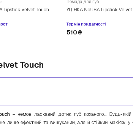
б
Помада для губ
Lipstick Velvet Touch
УЦІНКА NoUBA Lipstick Velvet
ості
Термін придатності
510
₴
lvet Touch
ouch
– немов ласкавий дотик губ коханого… Будь-якій 
не лише ефектний та вишуканий, але й стійкий макіяж, у