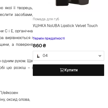
ю якої її творець,
реслити засобами,
Помада для губ
УЦІНКА NoUBA Lipstick Velvet Touch
и С і Е, органічна
ра вирівнюється і
Термін придатності
щини, а поверхня
860
04
но одним рухом. Ще
обі цю розкіш – і
Купити
ВП/ейкозен
ну, оксид олова,