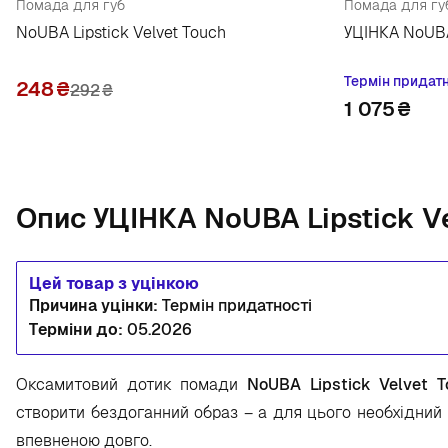
Помада для губ
Помада для гу
NoUBA Lipstick Velvet Touch
УЦІНКА NoUBA 
Термін придатн
248
₴
292
₴
1 075
₴
Опис УЦІНКА NoUBA Lipstick Ve
Цей товар з уцінкою
Причина уцінки:
Термін придатності
Терміни до:
05.2026
Оксамитовий дотик помади
NoUBA Lipstick Velvet T
створити бездоганний образ – а для цього необхідний 
впевненою довго.