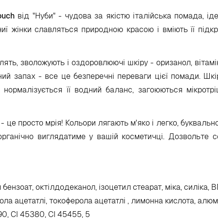
ouch
від "Нуби" - чудова за якістю італійська помада, іде
чиї жінки славляться природною красою і вміють її підк
ять, зволожують і оздоровлюючі шкіру - оризанол, вітамін
ний запах - все це безперечні переваги цієї помади. Шкі
 нормалізується її водний баланс, загоюються мікротрі
 - це просто мрія! Кольори лягають м'яко і легко, букваль
рганічно виглядатиме у вашій косметичці. Дозвольте с
 бензоат, октілдодеканол, ізоцетил стеарат, міка, силіка, 
ла ацетатлі, токоферола ацетатлі , лимонна кислота, алюмі
090, CI 45380, CI 45455, 5