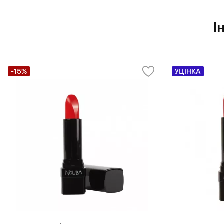
І
-15%
УЦІНКА