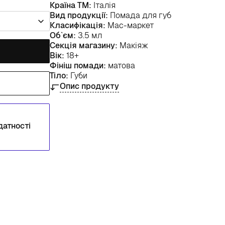
Країна ТМ:
Італія
Вид продукції:
Помада для губ
Класифікація:
Мас-маркет
Об`єм:
3.5 мл
Секція магазину:
Макіяж
Вік:
18+
Фініш помади:
матова
Тіло:
Губи
Опис продукту
датності