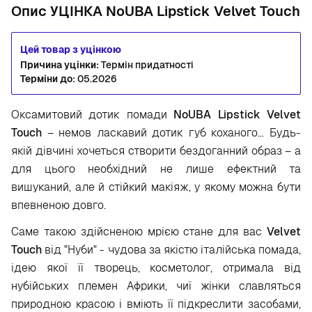
Опис УЦІНКА NoUBA Lipstick Velvet Touch
Цей товар з уцінкою
Причина уцінки:
Термін придатності
Терміни до:
05.2026
Оксамитовий дотик помади
NoUBA Lipstick Velvet
Touch
– немов ласкавий дотик губ коханого… Будь-
якій дівчині хочеться створити бездоганний образ – а
для цього необхідний не лише ефектний та
вишуканий, але й стійкий макіяж, у якому можна бути
впевненою довго.
Саме такою здійсненою мрією стане для вас
Velvet
Touch
від "Нуби" - чудова за якістю італійська помада,
ідею якої її творець, косметолог, отримала від
нубійських племен Африки, чиї жінки славляться
природною красою і вміють її підкреслити засобами,