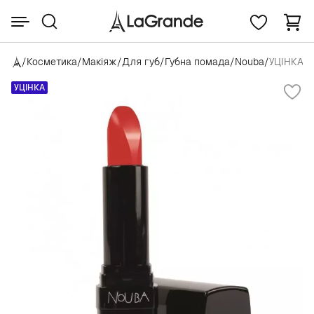
/
Косметика
/
Макіяж
/
Для губ
/
Губна помада
/
Nouba
/
УЦІНКА No
УЦІНКА