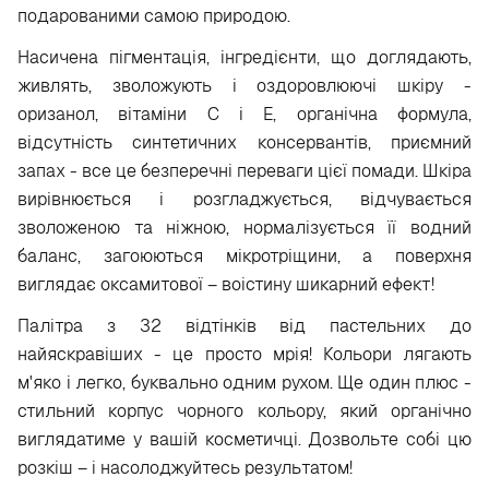
подарованими самою природою.
Насичена пігментація, інгредієнти, що доглядають,
живлять, зволожують і оздоровлюючі шкіру -
оризанол, вітаміни С і Е, органічна формула,
відсутність синтетичних консервантів, приємний
запах - все це безперечні переваги цієї помади. Шкіра
вирівнюється і розгладжується, відчувається
зволоженою та ніжною, нормалізується її водний
баланс, загоюються мікротріщини, а поверхня
виглядає оксамитової – воістину шикарний ефект!
Палітра з 32 відтінків від пастельних до
найяскравіших - це просто мрія! Кольори лягають
м'яко і легко, буквально одним рухом. Ще один плюс -
стильний корпус чорного кольору, який органічно
виглядатиме у вашій косметичці. Дозвольте собі цю
розкіш – і насолоджуйтесь результатом!