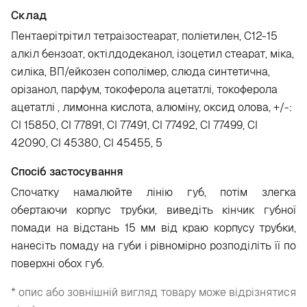
Склад
Пентаерітрітил тетраізостеарат, поліетилен, C12-15
алкіл бензоат, октілдодеканол, ізоцетил стеарат, міка,
силіка, ВП/ейкозен сополімер, слюда синтетична,
орізанол, парфум, токоферола ацетатлі, токоферола
ацетатлі , лимонна кислота, алюміну, оксид олова, +/-:
CI 15850, CI 77891, CI 77491, CI 77492, CI 77499, CI
42090, CI 45380, CI 45455, 5
Спосіб застосування
Спочатку намалюйте лінію губ, потім злегка
обертаючи корпус трубки, виведіть кінчик губної
помади на відстань 15 мм від краю корпусу трубки,
нанесіть помаду на губи і рівномірно розподіліть її по
поверхні обох губ.
* опис або зовнішній вигляд товару може відрізнятися