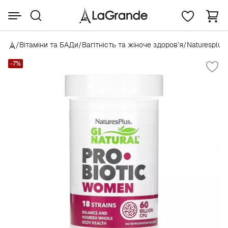
/
Вітаміни та БАДи
/
Вагітність та жіноче здоров’я
/
Naturesplus
-7%