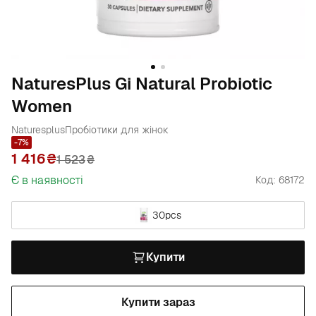
NaturesPlus Gi Natural Probiotic
Women
Naturesplus
Пробіотики для жінок
-7%
1 416
1 523
₴
Є в наявності
Код: 68172
30pcs
Купити
Купити зараз