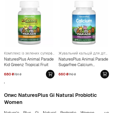
Комплекс із зелених суперфудів для дітей, тропічні фрукти
Жувальний кальцій для дітей, без цукру
NaturesPlus Animal Parade
NaturesPlus Animal Parade
Kid Greenz Tropical Fruit
Sugarfree Calcium
Chewable
680
₴
660
₴
731
₴
710
₴
Опис NaturesPlus Gi Natural Probiotic
Women
Nature's Plus Gi Natural Probiotic Women - це