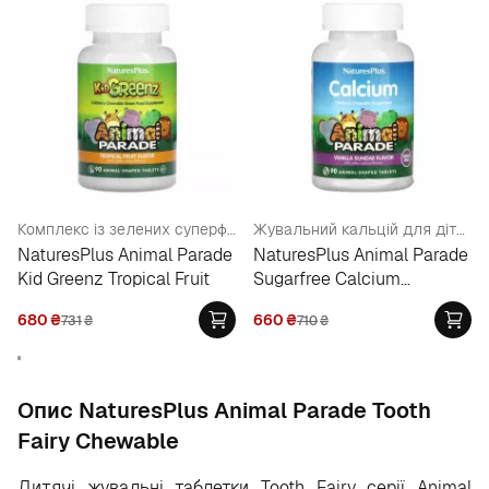
Комплекс із зелених суперфудів для дітей, тропічні фрукти
Жувальний кальцій для дітей, без цукру
NaturesPlus Animal Parade
NaturesPlus Animal Parade
Kid Greenz Tropical Fruit
Sugarfree Calcium
Chewable
680
₴
660
₴
731
₴
710
₴
Опис NaturesPlus Animal Parade Tooth
Fairy Chewable
Дитячі жувальні таблетки Tooth Fairy серії Animal