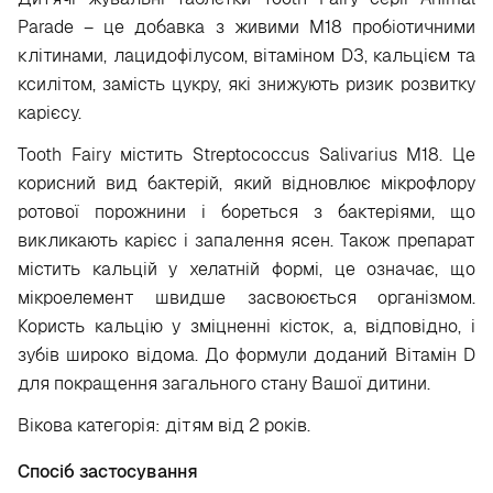
Parade – це добавка з живими M18 пробіотичними
клітинами, лацидофілусом, вітаміном D3, кальцієм та
ксилітом, замість цукру, які знижують ризик розвитку
карієсу.
Tooth Fairy містить Streptococcus Salivarius M18. Це
корисний вид бактерій, який відновлює мікрофлору
ротової порожнини і бореться з бактеріями, що
викликають карієс і запалення ясен. Також препарат
містить кальцій у хелатній формі, це означає, що
мікроелемент швидше засвоюється організмом.
Користь кальцію у зміцненні кісток, а, відповідно, і
зубів широко відома. До формули доданий Вітамін D
для покращення загального стану Вашої дитини.
Вікова категорія: дітям від 2 років.
Спосіб застосування