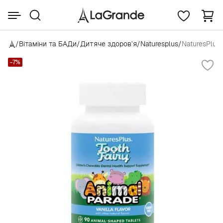
/
Вітаміни та БАДи
/
Дитяче здоров’я
/
Naturesplus
/
NaturesPlus 
-7%