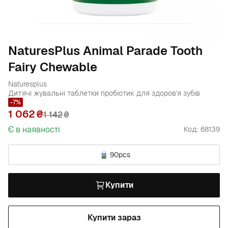
NaturesPlus Animal Parade Tooth
Fairy Chewable
Naturesplus
Дитячі жувальні таблетки пробіотик для здоров'я зубів
-7%
1 062
1 142
₴
Є в наявності
Код: 68139
90pcs
Купити
Купити зараз