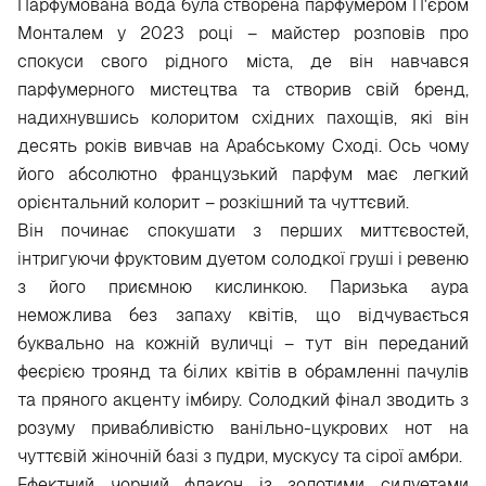
Парфумована вода була створена парфумером П'єром
Монталем у 2023 році – майстер розповів про
спокуси свого рідного міста, де він навчався
парфумерного мистецтва та створив свій бренд,
надихнувшись колоритом східних пахощів, які він
десять років вивчав на Арабському Сході. Ось чому
його абсолютно французький парфум має легкий
орієнтальний колорит – розкішний та чуттєвий.
Він починає спокушати з перших миттєвостей,
інтригуючи фруктовим дуетом солодкої груші і ревеню
з його приємною кислинкою. Паризька аура
неможлива без запаху квітів, що відчувається
буквально на кожній вуличці – тут він переданий
феєрією троянд та білих квітів в обрамленні пачулів
та пряного акценту імбиру. Солодкий фінал зводить з
розуму привабливістю ванільно-цукрових нот на
чуттєвій жіночній базі з пудри, мускусу та сірої амбри.
Ефектний чорний флакон із золотими силуетами