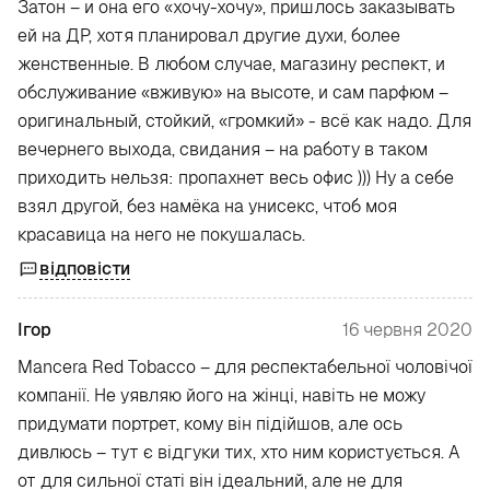
Затон – и она его «хочу-хочу», пришлось заказывать
ей на ДР, хотя планировал другие духи, более
женственные. В любом случае, магазину респект, и
обслуживание «вживую» на высоте, и сам парфюм –
оригинальный, стойкий, «громкий» - всё как надо. Для
вечернего выхода, свидания – на работу в таком
приходить нельзя: пропахнет весь офис ))) Ну а себе
взял другой, без намёка на унисекс, чтоб моя
красавица на него не покушалась.
відповісти
Ігор
16 червня 2020
Mancera Red Tobacco – для респектабельної чоловічої
компанії. Не уявляю його на жінці, навіть не можу
придумати портрет, кому він підійшов, але ось
дивлюсь – тут є відгуки тих, хто ним користується. А
от для сильної статі він ідеальний, але не для