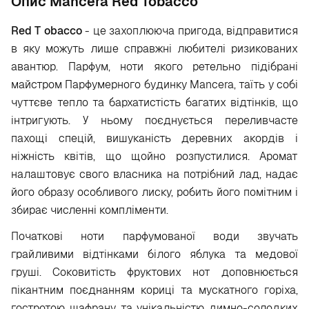
Опис Mancera Red Tobacco
Red
T
obacco
- це захоплююча пригода, відправитися
в яку можуть лише справжні любителі ризикованих
авантюр. Парфум, ноти якого ретельно підібрані
майстром Парфумерного будинку Mancera, таїть у собі
чуттєве тепло та бархатистість багатих відтінків, що
інтригують. У ньому поєднується переливчасте
пахощі спецій, вишуканість деревних акордів і
ніжність квітів, що щойно розпустилися. Аромат
налаштовує свого власника на потрібний лад, надає
його образу особливого лиску, робить його помітним і
збирає численні компліменти.
Початкові ноти парфумованої води звучать
грайливими відтінками білого яблука та медової
груші. Соковитість фруктових нот доповнюється
пікантним поєднанням кориці та мускатного горіха,
гостротою шафрану та унікальністю димно-солодких