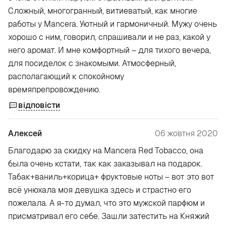
Сложный, многогранный, витиеватый, как многие
работы у Mancera. Уютный и гармоничный. Мужу очень
хорошо с ним, говорил, спрашивали и не раз, какой у
него аромат. И мне комфортный – для тихого вечера,
для посиделок с знакомыми. Атмосферный,
располагающий к спокойному
времяпрепровождению.
відповісти
Алексей
06 жовтня 2020
Благодарю за скидку на Mancera Red Tobacco, она
была очень кстати, так как заказывал на подарок.
Табак+ваниль+корица+ фруктовые ноты – вот это вот
всё унюхала моя девушка здесь и страстно его
пожелала. А я-то думал, что это мужской парфюм и
присматривал его себе. Зашли затестить на Княжий