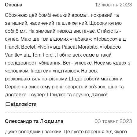
Оксана
12 жовтня 2023
Обожнюю цей бомбічеський аромат: яскравий та
затишний, насичений та шляхетний. Щороку купую
собі 8 мл. На зимовий період вистачає. Стійкість -
супер. Маю ще три відомих «табака»: «Tobacco» від
Franck Boclet, «Noir» від Pascal Morabito, «Tobacco
Vanille» від Tom Ford. Люблю всіх саме в такій
послідовності убивання. Всі - унісекс. Носимо удвох з
чоловіком. Іноді син «підтирює». На всіх
розкриваються по-різному. Щодо роботи магазину.
Сервіс на високому рівні: зворотній зв'язок, ціна та
доставка - супер! Швидко та зручно, дякую!
відповісти
Олександр та Людмила
03 травня 2023
Дуже солодкий і важкий. Це густе варення від якого