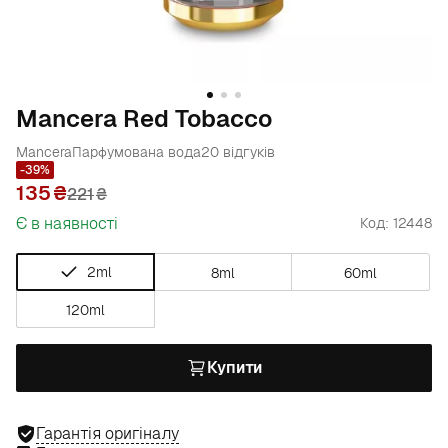
Mancera Red Tobacco
Mancera
Парфумована вода
20 відгуків
-39%
135
221
₴
Є в наявності
Код: 12448
2ml
8ml
60ml
120ml
Купити
Гарантія оригіналу