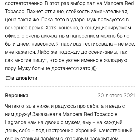
соответственно. В этот раз выбор пал на Mancera Red
Tobacco. Пахнет отлично, стойкость замечательная,
цена такая же. Пока лето в ударе, муж пользуется в
вечернее время. Хотя, конечно, в кондиционируемом
офисе, с очень аккуратным нанесением можно было
бы и днем, наверное. Я пару раз тестировала – не мое,
мне кажется. Либо же подожду до осени-зимы, так
как многие пишут, что он уютен именно в холодную
пору. Мужу больше достанется зато ))))
відповісти
Вероника
20 лютого 2021
Читаю отзыв ниже, и радуюсь про себя: а я ведь с
ним дружу! Заказывала Mancera Red Tobacco в
Lagrande нам на двоих с мужем, ему – на каждый
день, себе – под настроение. Хороший, качественный,
очень стойкий парфюм с красивым раскрытием.