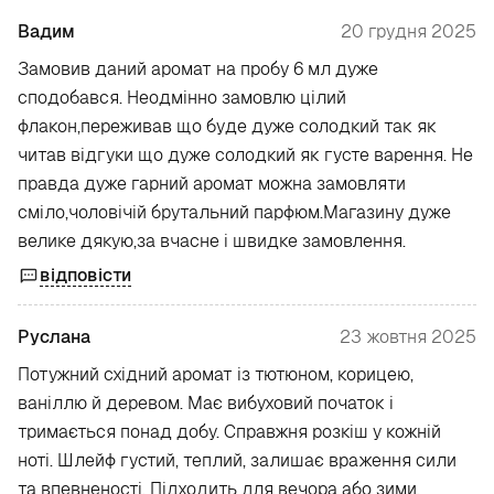
Вадим
20 грудня 2025
Замовив даний аромат на пробу 6 мл дуже
сподобався. Неодмінно замовлю цілий
флакон,переживав що буде дуже солодкий так як
читав відгуки що дуже солодкий як густе варення. Не
правда дуже гарний аромат можна замовляти
сміло,чоловічій брутальний парфюм.Магазину дуже
велике дякую,за вчасне і швидке замовлення.
відповісти
Руслана
23 жовтня 2025
Потужний східний аромат із тютюном, корицею,
ваніллю й деревом. Має вибуховий початок і
тримається понад добу. Справжня розкіш у кожній
ноті. Шлейф густий, теплий, залишає враження сили
та впевненості. Підходить для вечора або зими.