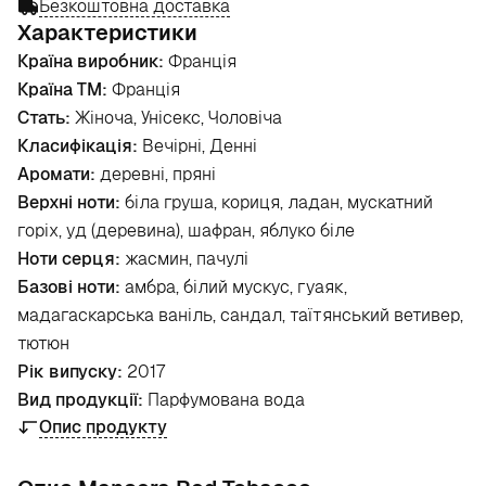
Безкоштовна доставка
Характеристики
Країна виробник:
Франція
Країна ТМ:
Франція
Стать:
Жіноча, Унісекс, Чоловіча
Класифікація:
Вечірні, Денні
Аромати:
деревні, пряні
Верхні ноти:
біла груша, кориця, ладан, мускатний
горіх, уд (деревина), шафран, яблуко біле
Ноти серця:
жасмин, пачулі
Базові ноти:
амбра, білий мускус, гуаяк,
мадагаскарська ваніль, сандал, таїтянський ветивер,
тютюн
Рік випуску:
2017
Вид продукції:
Парфумована вода
Опис продукту