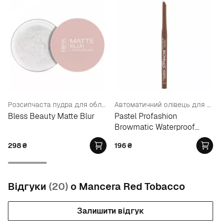
Розсипчаста пудра для обличчя
Автоматичний олівець для брів
Bless Beauty Matte Blur
Pastel Profashion
Browmatic Waterproof
Eyebrow Pencil
298
₴
196
₴
Відгуки
(20)
о Mancera Red Tobacco
Залишити відгук