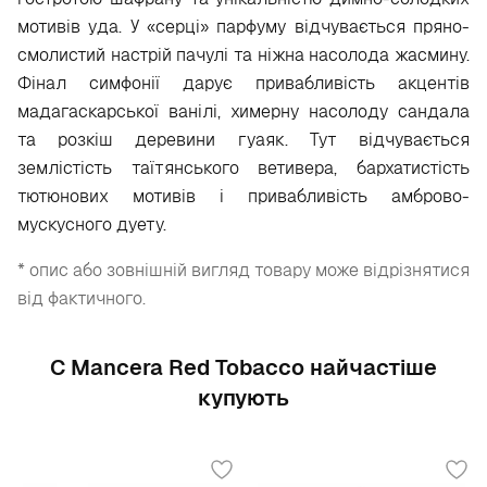
мотивів уда. У «серці» парфуму відчувається пряно-
смолистий настрій пачулі та ніжна насолода жасмину.
Фінал симфонії дарує привабливість акцентів
мадагаскарської ванілі, химерну насолоду сандала
та розкіш деревини гуаяк. Тут відчувається
землістість таїтянського ветивера, бархатистість
тютюнових мотивів і привабливість амброво-
мускусного дуету.
* опис або зовнішній вигляд товару може відрізнятися
від фактичного.
С Mancera Red Tobacco найчастіше
купують