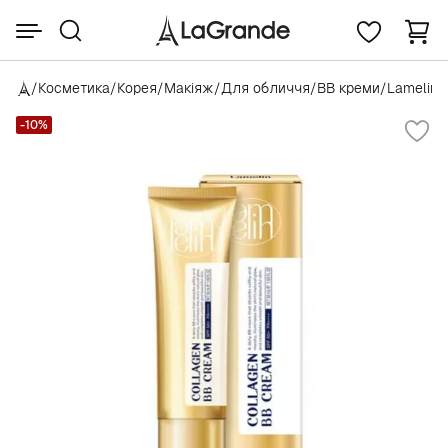
/
Косметика
/
Корея
/
Макіяж
/
Для обличчя
/
BB креми
/
Lamelin
/
-10%