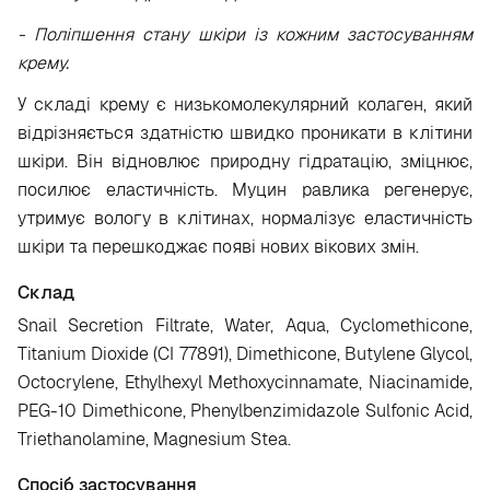
- Поліпшення стану шкіри із кожним застосуванням
крему.
У складі крему є низькомолекулярний колаген, який
відрізняється здатністю швидко проникати в клітини
шкіри. Він відновлює природну гідратацію, зміцнює,
посилює еластичність. Муцин равлика регенерує,
утримує вологу в клітинах, нормалізує еластичність
шкіри та перешкоджає появі нових вікових змін.
Склад
Snail Secretion Filtrate, Water, Aqua, Cyclomethicone,
Titanium Dioxide (CI 77891), Dimethicone, Butylene Glycol,
Octocrylene, Ethylhexyl Methoxycinnamate, Niacinamide,
PEG-10 Dimethicone, Phenylbenzimidazole Sulfonic Acid,
Triethanolamine, Magnesium Stea.
Спосіб застосування