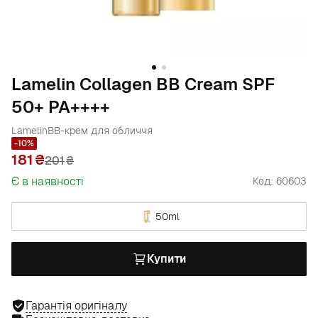
Lamelin Collagen BB Cream SPF
50+ PA++++
Lamelin
BB-крем для обличчя
-10%
181
201
₴
Є в наявності
Код: 60603
50ml
Купити
Гарантія оригіналу