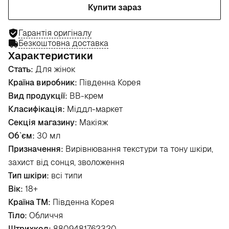
Купити зараз
Гарантія оригіналу
Безкоштовна доставка
Характеристики
Стать:
Для жінок
Країна виробник:
Південна Корея
Вид продукції:
BB-крем
Класифікація:
Міддл-маркет
Секція магазину:
Макіяж
Об`єм:
30 мл
Призначення:
Вирівнювання текстури та тону шкіри,
захист від сонця, зволоження
Тип шкіри:
всі типи
Вік:
18+
Країна ТМ:
Південна Корея
Тіло:
Обличчя
Штрихкод:
8809481762320