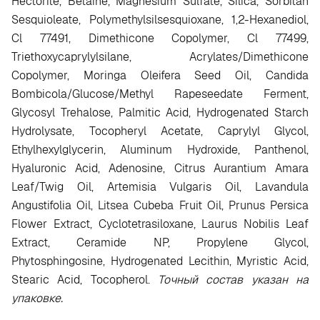
Hectorite, Betaine, Magnesium Sulfate, Silica, Sorbitan
Sesquioleate, Polymethylsilsesquioxane, 1,2-Hexanediol,
Cl 77491, Dimethicone Copolymer, Cl 77499,
Triethoxycaprylylsilane, Acrylates/Dimethicone
Copolymer, Moringa Oleifera Seed Oil, Candida
Bombicola/Glucose/Methyl Rapeseedate Ferment,
Glycosyl Trehalose, Palmitic Acid, Hydrogenated Starch
Hydrolysate, Tocopheryl Acetate, Caprylyl Glycol,
Ethylhexylglycerin, Aluminum Hydroxide, Panthenol,
Hyaluronic Acid, Adenosine, Citrus Aurantium Amara
Leaf/Twig Oil, Artemisia Vulgaris Oil, Lavandula
Angustifolia Oil, Litsea Cubeba Fruit Oil, Prunus Persica
Flower Extract, Cyclotetrasiloxane, Laurus Nobilis Leaf
Extract, Ceramide NP, Propylene Glycol,
Phytosphingosine, Hydrogenated Lecithin, Myristic Acid,
Stearic Acid, Tocopherol.
Точный состав указан на
упаковке.