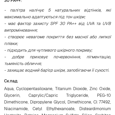
30 PA++:
- палітра налічує 5 натуральних відтінків, які
максимально адаптуються під тон шкіри;
- має фактор захисту SPF 30 PA++ від UVA та UVB
випромінювання;
- створює невагоме покриття без масної або липкої
плівки;
- підходить для чутливого шкірного покриву;
- добре приховує почервоніння, пігментацію,
тьмяність обличчя;
- захищає водний бар'єр шкіри, запобігаючи її сухості.
Склад
Aqua, Cyclopentasiloxane, Titanium Dioxide, Zinc Oxide,
Glycerin, Caprylic/Capric Triglyceride, PEG-10
Dimethicone, Dipropylene Glycol, Dimethicone, Cl 77492,
Niacinamide, Cetyl Ethylhexanoate, Disteardimonium