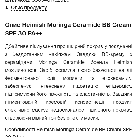
Опис продукту
Опис Heimish Moringa Ceramide BB Cream
SPF 30 PA++
Дбайливе піклування про шкірний покрив у поєднанні
з бездоганним макіяжем. Завдяки BB-крему з
керамідами Moringa Ceramide бренда Heimish
можливо все! Засіб, формула якого базується на дії
ферментованої олії моринги та екокераміду,
забезпечує інтенсивну гідратацію епідермісу,
підтримуючи його пружність та еластичність. Завдяки
пігментованій кремовій консистнеції продукт
ефективно маскує недосконалості шкірного покриву,
створюючи рівний тон без ефекту маски.
Особливості Heimish Moringa Ceramide BB Cream SPF