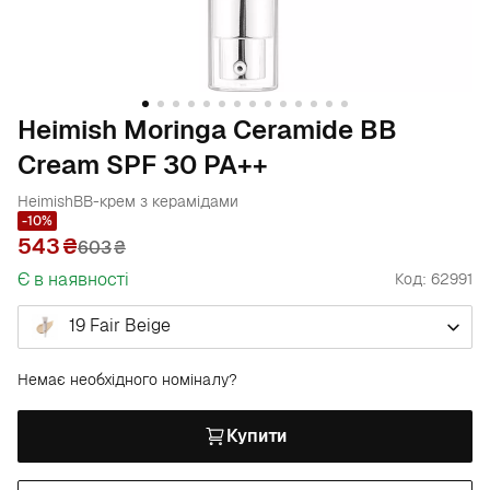
Heimish Moringa Ceramide BB
Cream SPF 30 PA++
Heimish
BB-крем з керамідами
-10%
543
603
₴
Є в наявності
Код: 62991
19 Fair Beige
Немає необхідного номіналу?
Купити