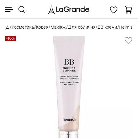
/
Косметика
/
Корея
/
Макіяж
/
Для обличчя
/
BB креми
/
Heimish
/
-10%