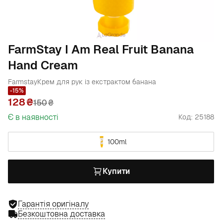
FarmStay I Am Real Fruit Banana
Hand Cream
Farmstay
Крем для рук із екстрактом банана
-15%
128
150
₴
Є в наявності
Код: 25188
100ml
Купити
Гарантія оригіналу
Безкоштовна доставка