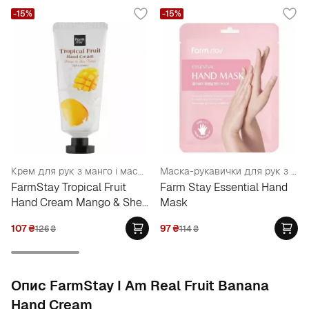
-15%
-15%
Крем для рук з манго і маслом ши
Маска-рукавички для рук з гіалуроновою кислотою та медом
FarmStay Tropical Fruit
Farm Stay Essential Hand
Hand Cream Mango & Shea
Mask
Butter
107
₴
97
₴
126
₴
114
₴
Опис FarmStay I Am Real Fruit Banana
Hand Cream