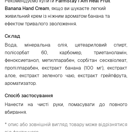
Рекомендуємо купити
FarmStay I Am Real Fruit
Banana Hand Cream
, якщо ви шукаєте легкий
живильний крем із ніжним ароматом банана та
ефектом тривалого зволоження.
Склад
Вода, мінеральна олія, цетеариловий спирт,
полісорбат 60, карбомер, триетаноламін,
феноксиетанол, метилпарабен, сорбітан сесквіолеат,
пропілпарабен, екстракт банана (100 мг), екстракт
алое, екстракт зеленого чаю, екстракт грейпфрута,
ароматизатор.
Спосіб застосування
Нанести на чисті руки, помасувати до повного
вбирання.
* опис або зовнішній вигляд товару може відрізнятися