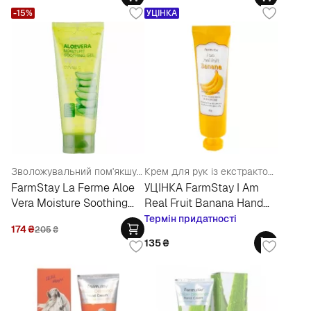
-15%
УЦІНКА
Зволожувальний пом'якшувальний гель з екстрактом алое
Крем для рук із екстрактом банана
FarmStay La Ferme Aloe
УЦІНКА FarmStay I Am
Vera Moisture Soothing
Real Fruit Banana Hand
Gel
Cream
Термін придатності
174
₴
205
₴
135
₴