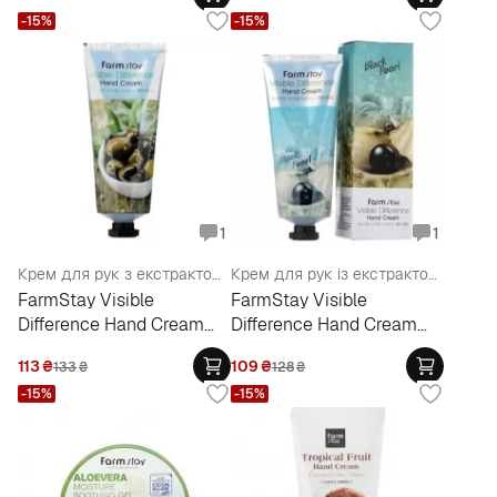
-15%
-15%
1
1
Крем для рук з екстрактом оливи
Крем для рук із екстрактом чорних перлин
FarmStay Visible
FarmStay Visible
Difference Hand Cream
Difference Hand Cream
Olive
Black Pearl
113
₴
109
₴
133
₴
128
₴
-15%
-15%