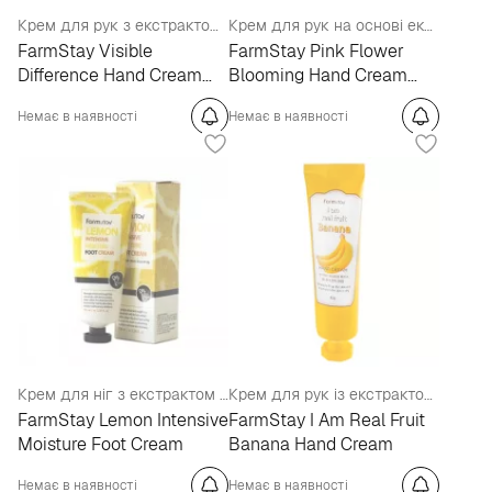
Крем для рук з екстрактом полуниці
Крем для рук на основі екстракту водяної лілії
FarmStay Visible
FarmStay Pink Flower
Difference Hand Cream
Blooming Hand Cream
Strawberry
Water Lily
Немає в наявності
Немає в наявності
Крем для ніг з екстрактом лимона
Крем для рук із екстрактом банана
FarmStay Lemon Intensive
FarmStay I Am Real Fruit
Moisture Foot Cream
Banana Hand Cream
Немає в наявності
Немає в наявності