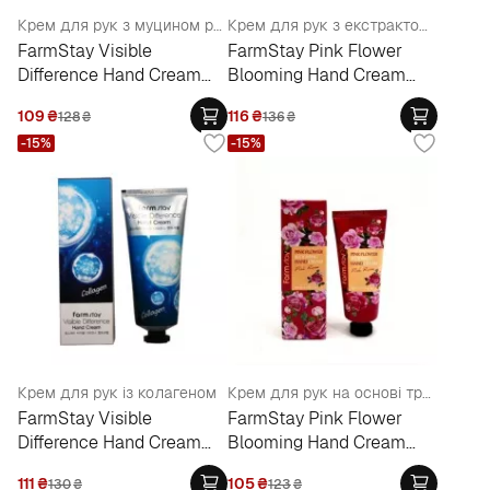
Крем для рук з муцином равлики
Крем для рук з екстрактом квітів вишні
FarmStay Visible
FarmStay Pink Flower
Difference Hand Cream
Blooming Hand Cream
Snail
Cherry Blossom
109
₴
116
₴
128
₴
136
₴
-15%
-15%
Крем для рук із колагеном
Крем для рук на основі троянди
FarmStay Visible
FarmStay Pink Flower
Difference Hand Cream
Blooming Hand Cream
Collagen
Pink Rose
111
₴
105
₴
130
₴
123
₴