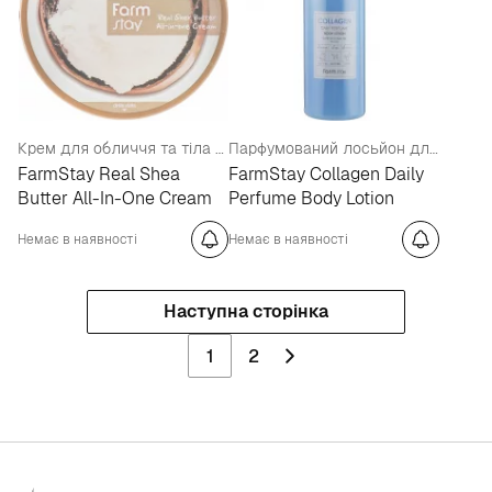
Крем для обличчя та тіла з маслом ши
Парфумований лосьйон для тіла
FarmStay Real Shea
FarmStay Collagen Daily
Butter All-In-One Cream
Perfume Body Lotion
Немає в наявності
Немає в наявності
Наступна сторінка
1
2