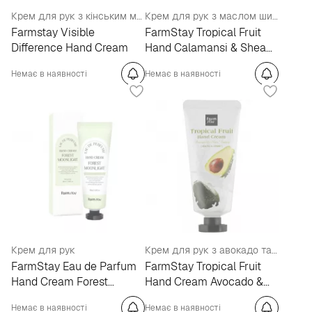
Крем для рук з кінським маслом
Крем для рук з маслом ши і каламансі
Farmstay Visible
FarmStay Tropical Fruit
Difference Hand Cream
Hand Calamansi & Shea
Butter
Немає в наявності
Немає в наявності
Крем для рук
Крем для рук з авокадо та маслом ши
FarmStay Eau de Parfum
FarmStay Tropical Fruit
Hand Cream Forest
Hand Cream Avocado &
Moonlight
Shea Butter
Немає в наявності
Немає в наявності