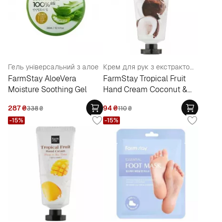
Гель універсальний з алое
Крем для рук з екстрактом кокосу та олією ши
FarmStay AloeVera
FarmStay Tropical Fruit
Moisture Soothing Gel
Hand Cream Coconut &
Shea Butter
287
₴
94
₴
338
₴
110
₴
-15%
-15%