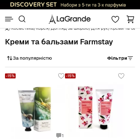
/
Косметика
/
Корея
/
Догляд за шкірою
/
Для рук
/
Креми та бал
Креми та бальзами Farmstay
За популярністю
Фільтри
Сортувати
-15%
-15%
1