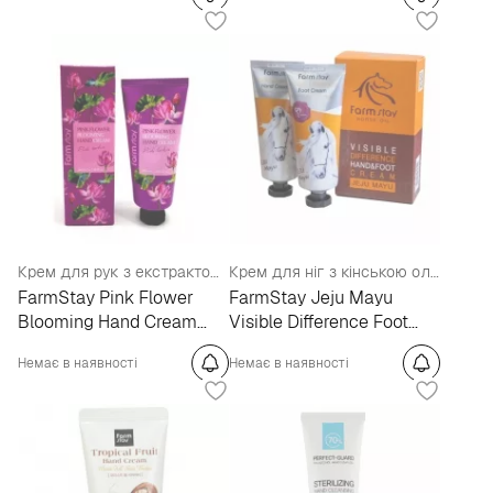
Крем для рук з екстрактом пелюстків рожевого лотоса
Крем для ніг з кінською олією
FarmStay Pink Flower
FarmStay Jeju Mayu
Blooming Hand Cream
Visible Difference Foot
Pink Lotus
Cream
Немає в наявності
Немає в наявності