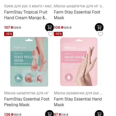
Крем для рук з манго і маслом ши
Маска-шкарпетки для ніг з гіалуроновою кислотою та медом
FarmStay Tropical Fruit
Farm Stay Essential Foot
Hand Cream Mango &
Mask
Shea Butter
107
₴
106
₴
126
₴
125
₴
-15%
-15%
Маска-шкарпетки для ніг
Маска-рукавички для рук з гіалуроновою кислотою та медом
FarmStay Essential Foot
Farm Stay Essential Hand
Peeling Mask
Mask
136
₴
97
₴
160
₴
114
₴