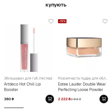
купують
-15%
Збільшувач для губ (тестер)
Розсипчаста пудра для обличчя
Artdeco Hot Chili Lip
Estee Lauder Double Wear
Booster
Perfecting Loose Powder
380
₴
2 222
₴
2 614
₴