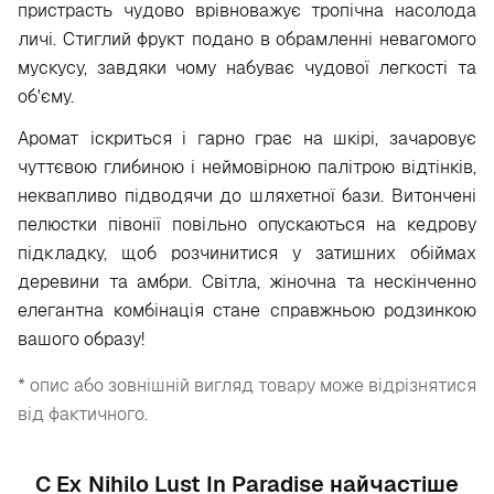
пристрасть чудово врівноважує тропічна насолода
личі. Стиглий фрукт подано в обрамленні невагомого
мускусу, завдяки чому набуває чудової легкості та
об'єму.
Аромат іскриться і гарно грає на шкірі, зачаровує
чуттєвою глибиною і неймовірною палітрою відтінків,
неквапливо підводячи до шляхетної бази. Витончені
пелюстки півонії повільно опускаються на кедрову
підкладку, щоб розчинитися у затишних обіймах
деревини та амбри. Світла, жіночна та нескінченно
елегантна комбінація стане справжньою родзинкою
вашого образу!
* опис або зовнішній вигляд товару може відрізнятися
від фактичного.
С Ex Nihilo Lust In Paradise найчастіше