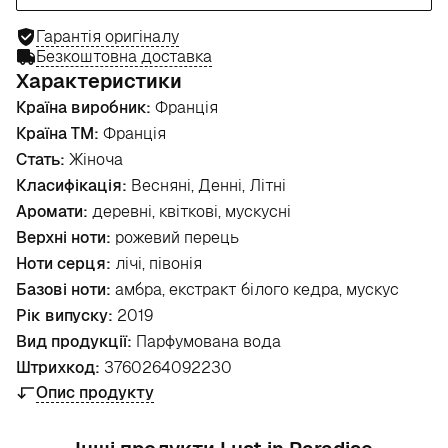
Гарантія оригіналу
Безкоштовна доставка
Характеристики
Країна виробник:
Франція
Країна ТМ:
Франція
Стать:
Жіноча
Класифікація:
Весняні, Денні, Літні
Аромати:
деревні, квіткові, мускусні
Верхні ноти:
рожевий перець
Ноти серця:
лічі, півонія
Базові ноти:
амбра, екстракт білого кедра, мускус
Рік випуску:
2019
Вид продукції:
Парфумована вода
Штрихкод:
3760264092230
Опис продукту