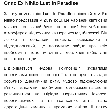
Опис Ex Nihilo Lust In Paradise
Жіночу композицію
Lust
In
Paradise
нішевий дім
Ex
Nihilo
представив у 2019 році. Це чарівний квітковий
м'язово-дерев'яний букет, натхненний безтурботною
атмосферою відпочинку на морському узбережжі. Він
легкий і солодкий, приємно освіжаючий і
підбадьорливий, що допомагає забути про всіх
проблему і щоденну рутину. Ідеальний вибір для
спекотної погоди!
Відкривається чудова композиція зухвалими
переливами рожевого перцю. Пікантна пряність задає
особливо динамічний ритм, чудово підкреслюючи
п'янку ніжність пишних бутонів. Темпераментна спеція
розсипається на міріади мерехтливих іскорок,
переливаючись на тлі граціозних квітів, наче
дорогоцінне каміння в променях світла. Її палку