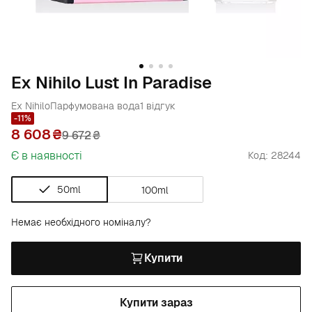
Ex Nihilo Lust In Paradise
Ex Nihilo
Парфумована вода
1 відгук
-11%
8 608
9 672
₴
Є в наявності
Код: 28244
50ml
100ml
Немає необхідного номіналу?
Купити
Купити зараз