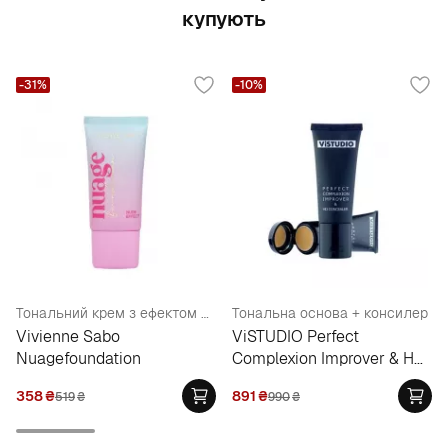
купують
-31%
-10%
Тональний крем з ефектом природної шкіри
Тональна основа + консилер
Vivienne Sabo
ViSTUDIO Perfect
Nuagefoundation
Complexion Improver & HD
Concealer
358
₴
891
₴
519
₴
990
₴