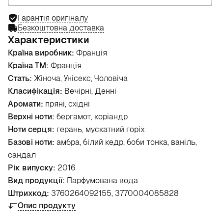
Гарантія оригіналу
Безкоштовна доставка
Характеристики
Країна виробник:
Франція
Країна ТМ:
Франція
Стать:
Жіноча, Унісекс, Чоловіча
Класифікація:
Вечірні, Денні
Аромати:
пряні, східні
Верхні ноти:
бергамот, коріандр
Ноти серця:
герань, мускатний горіх
Базові ноти:
амбра, білий кедр, боби тонка, ваніль,
сандал
Рік випуску:
2016
Вид продукції:
Парфумована вода
Штрихкод:
3760264092155, 3770004085828
Опис продукту