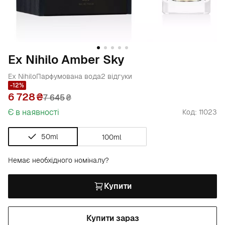
Ex Nihilo Amber Sky
Ex Nihilo
Парфумована вода
2 відгуки
-12%
6 728
7 645
₴
Є в наявності
Код: 11023
50ml
100ml
Немає необхідного номіналу?
Купити
Купити зараз