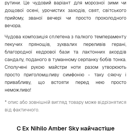
рутини. Це чудовий варіант для морозної зими чи
дощової осені, урочистих заходів, свят, світського
прийому, званої вечері чи просто прохолодного
вечора.
Чудова композиція сплетена з палкого темпераменту
пекучих прянощів, зухвалих переливів герані,
благородної кедрової бази та лактонних акордів
сандалу, поданого в туманному серпанку бобів тонка.
Сполучені рукою майстри ноти разом утворюють
просто приголомшливу симфонію - таку сяючу і
привабливу, що встояти перед нею просто
неможливо!
* опис або зовнішній вигляд товару може відрізнятися
від фактичного.
С Ex Nihilo Amber Sky найчастіше