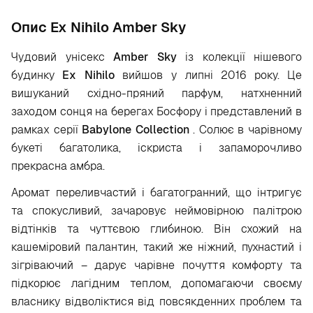
Опис Ex Nihilo Amber Sky
Чудовий унісекс
Amber
Sky
із колекції нішевого
будинку
Ex
Nihilo
вийшов у липні 2016 року. Це
вишуканий східно-пряний парфум, натхненний
заходом сонця на берегах Босфору і представлений в
рамках серії
Babylone
Collection
. Солює в чарівному
букеті багатолика, іскриста і запаморочливо
прекрасна амбра.
Аромат переливчастий і багатогранний, що інтригує
та спокусливий, зачаровує неймовірною палітрою
відтінків та чуттєвою глибиною. Він схожий на
кашеміровий палантин, такий же ніжний, пухнастий і
зігріваючий – дарує чарівне почуття комфорту та
підкорює лагідним теплом, допомагаючи своєму
власнику відволіктися від повсякденних проблем та