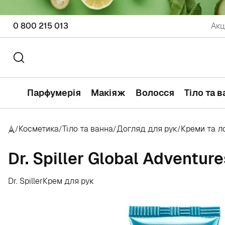
0 800 215 013
Акц
Парфумерія
Макіяж
Волосся
Тіло та 
Косметика
Тіло та ванна
Догляд для рук
Креми та л
/
/
/
/
Dr. Spiller Global Adventu
Dr. Spiller
Крем для рук