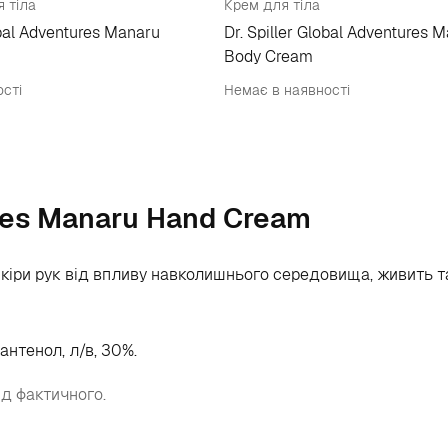
я тіла
Крем для тіла
obal Adventures Manaru
Dr. Spiller Global Adventures 
Body Cream
сті
Немає в наявності
ures Manaru Hand Cream
іри рук від впливу навколишнього середовища, живить та 
 пантенол, л/в, 30%.
ід фактичного.