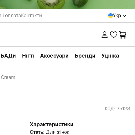
 і оплата
Контакти
Укр
а БАДи
Нігті
Аксесуари
Бренди
Уцінка
d Cream
Код: 25123
Характеристики
Стать:
Для жінок