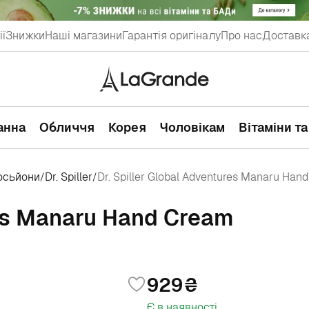
ії
Знижки
Наші магазини
Гарантія оригіналу
Про нас
Доставка
ванна
Обличчя
Корея
Чоловікам
Вітаміни т
осьйони
Dr. Spiller
Dr. Spiller Global Adventures Manaru Han
/
/
res Manaru Hand Cream
929
Є в наявності