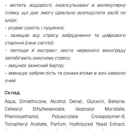
- містить водорості, інкапсульовані в молекулярну
плівку, що дає змогу ідеально розподіляти засіб по
шкірі;
- усуває сухість і лущення;
- захищає від стресу, забруднення та цифрового
старіння (синє світло);
- пептиди й екстракт листя червоного винограду
запобігають окисному стресу;
- зміцнює захисний бар'єр;
- зменшує набряклість та ознаки втоми в зоні навколо
очей.
Склад
Aqua, Dimethicone, Alcohol Denat., Glycerin, Betaine,
Cetearyl Ethylhexanoate, Isopropyl Myristate,
Phenoxyethanol, Polyacrylate Crosspolymer-6,
Tocopheryl Acetate, Parfum, Hydrolyzed Yeast Extract,