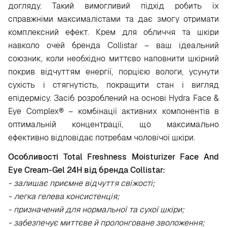
догляду. Такий вимогливий підхід робить їх
справжніми максималістами та дає змогу отримати
комплексний ефект. Крем для обличчя та шкіри
навколо очей бренда Collistar – ваш ідеальний
союзник, коли необхідно миттєво наповнити шкірний
покрив відчуттям енергії, порцією вологи, усунути
сухість і стягнутість, покращити стан і вигляд
епідермісу. Засіб розроблений на основі Hydra Face &
Eye Complex® – комбінації активних компонентів в
оптимальній концентрації, що максимально
ефективно відповідає потребам чоловічої шкіри.
Особливості Total Freshness Moisturizer Face And
Eye Cream-Gel 24H від бренда Collistar:
- залишає приємне відчуття свіжості;
- легка гелева консистенція;
- призначений для нормальної та сухої шкіри;
- забезпечує миттєве й пролонговане зволоження;