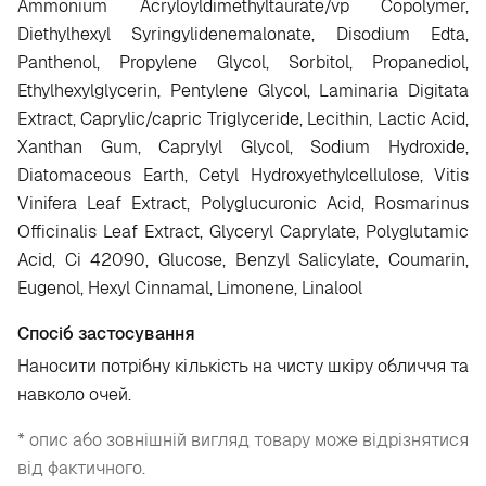
Ammonium Acryloyldimethyltaurate/vp Copolymer,
Diethylhexyl Syringylidenemalonate, Disodium Edta,
Panthenol, Propylene Glycol, Sorbitol, Propanediol,
Ethylhexylglycerin, Pentylene Glycol, Laminaria Digitata
Extract, Caprylic/capric Triglyceride, Lecithin, Lactic Acid,
Xanthan Gum, Caprylyl Glycol, Sodium Hydroxide,
Diatomaceous Earth, Cetyl Hydroxyethylcellulose, Vitis
Vinifera Leaf Extract, Polyglucuronic Acid, Rosmarinus
Officinalis Leaf Extract, Glyceryl Caprylate, Polyglutamic
Acid, Ci 42090, Glucose, Benzyl Salicylate, Coumarin,
Eugenol, Hexyl Cinnamal, Limonene, Linalool
Спосіб застосування
Наносити потрібну кількість на чисту шкіру обличчя та
навколо очей.
* опис або зовнішній вигляд товару може відрізнятися
від фактичного.