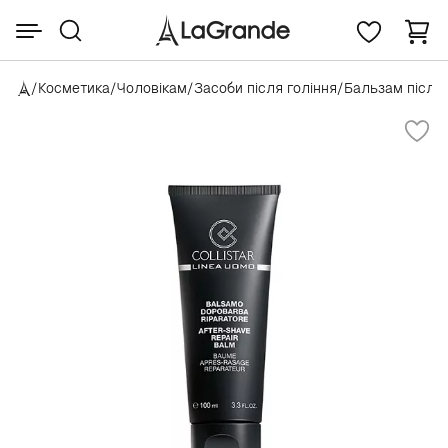
/
Косметика
/
Чоловікам
/
Засоби після гоління
/
Бальзам після 