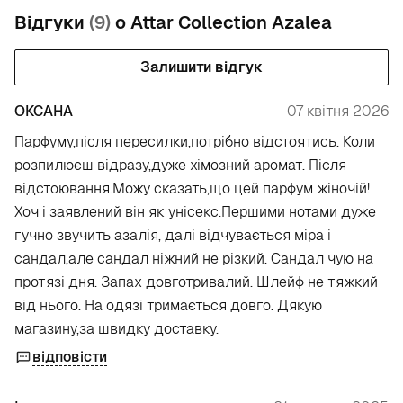
Відгуки
(9)
о Attar Collection Azalea
Залишити відгук
ОКСАНА
07 квітня 2026
Парфуму,після пересилки,потрібно відстоятись. Коли
розпилюєш відразу,дуже хімозний аромат. Після
відстоювання.Можу сказать,що цей парфум жіночій!
Хоч і заявлений він як унісекс.Першими нотами дуже
гучно звучить азалія, далі відчувається міра і
сандал,але сандал ніжний не різкий. Сандал чую на
протязі дня. Запах довготривалий. Шлейф не тяжкий
від нього. На одязі тримається довго. Дякую
магазину,за швидку доставку.
відповісти