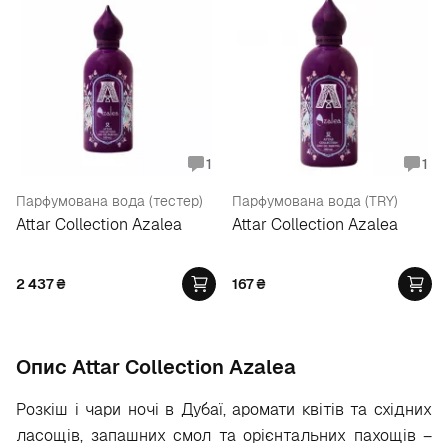
1
1
Парфумована вода (тестер)
Парфумована вода (TRY)
Attar Collection Azalea
Attar Collection Azalea
2 437
₴
167
₴
Опис Attar Collection Azalea
Розкіш і чари ночі в Дубаї, аромати квітів та східних
ласощів, запашних смол та орієнтальних пахощів –