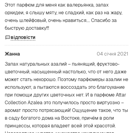
Этот парфюм для меня как валерьянка, запах
орхидеи, я слышу мяту, не сладкий, как раз на жару,
очень шлейфовый, очень нравиться.... Спасибо за
быструю доставку!!!
відповісти
Жанна
04 січня 2021
Запах натуральных азалий – пьянящий, фруктово-
цветочный, насыщенный настолько, что от него даже
может стать нехорошо. Поэтому парфюмеры азалии не
используют, а пытаются воссоздать это благоухание
при помощи других цветочных нет. И в парфюме Attar
Collection Azalea это получилось просто виртуозно –
аромат просто потрясающий! Ощущение такое, что ты
в саду богатого дома на Востоке, причём в роли
принцессы, которая владеет всей этой красотой.