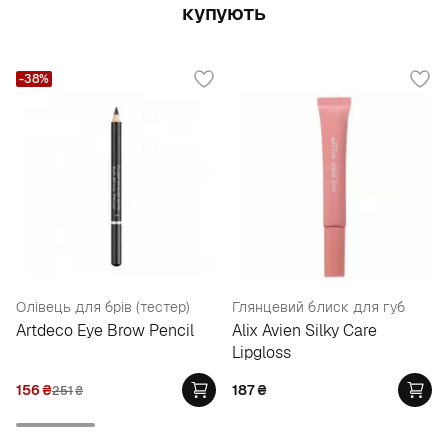
купують
-38%
Олівець для брів (тестер)
Глянцевий блиск для губ
Artdeco Eye Brow Pencil
Alix Avien Silky Care
Lipgloss
156
₴
187
₴
251
₴