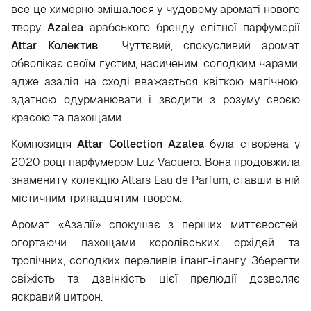
все це химерно змішалося у чудовому ароматі нового
твору
Azalea
арабського бренду елітної парфумерії
Attar
Колектив
. Чуттєвий, спокусливий аромат
обволікає своїм густим, насиченим, солодким чарами,
адже азалія на сході вважається квіткою магічною,
здатною одурманювати і зводити з розуму своєю
красою та пахощами.
Композиція
Attar
Collection
Azalea
була створена у
2020 році парфумером Luz Vaquero. Вона продовжила
знамениту колекцію Attars Eau de Parfum, ставши в ній
містичним тринадцятим твором.
Аромат «Азалії» спокушає з перших миттєвостей,
огортаючи пахощами королівських орхідей та
тропічних, солодких переливів іланг-ілангу. Зберегти
свіжість та дзвінкість цієї прелюдії дозволяє
яскравий цитрон.