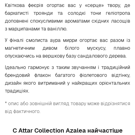
Квіткова феєрія огортає вас у «серце» твору, де
бархатисті троянди та солодкі тони геліотропа
доповнені спокусливими ароматами східних ласощів
з марципанами та ваніллю.
У фіналі смолиста аура мирри огортає вас разом із
магнетичним дивом білого мускусу, плавно
опускаючись на вершкову базу сандалового дерева.
Ідеально гармонує з таким звучанням і традиційний
брендовий флакон багатого фіолетового відтінку,
дизайн якого витриманий у найкращих орієнтальних
традиціях.
* опис або зовнішній вигляд товару може відрізнятися
від фактичного.
С Attar Collection Azalea найчастіше