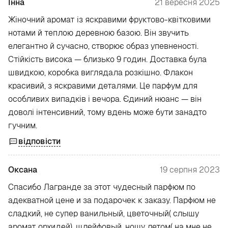
Інна
21 вересня 2025
Жіночний аромат із яскравими фруктово-квітковими
нотами й теплою деревною базою. Він звучить
елегантно й сучасно, створює образ упевненості.
Стійкість висока — близько 9 годин. Доставка була
швидкою, коробка виглядала розкішно. Флакон
красивий, з яскравими деталями. Це парфум для
особливих випадків і вечора. Єдиний нюанс — він
доволі інтенсивний, тому вдень може бути занадто
гучним.
відповісти
Оксана
19 серпня 2023
Спасибо Лагранде за этот чудесный парфюм по
адекватной цене и за подарочек к заказу. Парфюм не
сладкий, не супер ванильный, цветочный( слышу
аромат орхидей), шлейфовый, ношу летом( на мне не