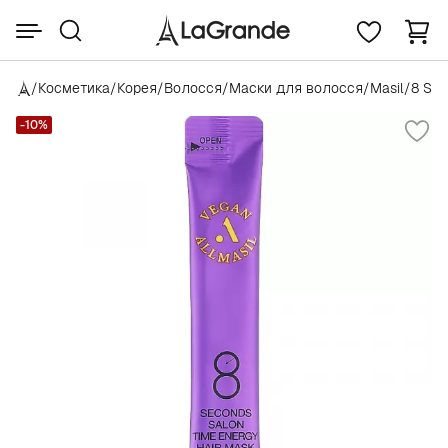
/
Косметика
/
Корея
/
Волосся
/
Маски для волосся
/
Masil
/
8 Se
-10%