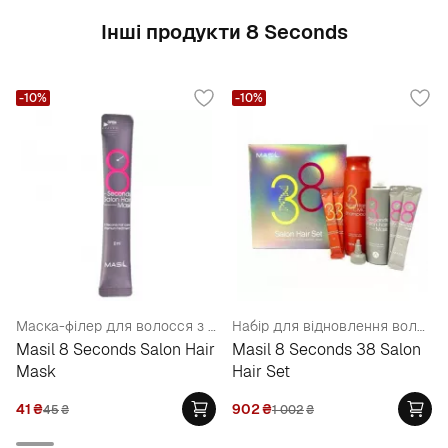
Інші продукти 8 Seconds
-10%
-10%
Маска-філер для волосся з керамідами
Набір для відновлення волосся (mask/200ml+8ml*2ea+ shampoo/300ml+8ml*2)
Masil 8 Seconds Salon Hair
Masil 8 Seconds 38 Salon
Mask
Hair Set
41
₴
902
₴
45
₴
1 002
₴